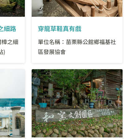
之細路
穿龍草鞋真有戲
灣樟之細
單位名稱：苗栗縣公館鄉福基社
站)
區發展協會