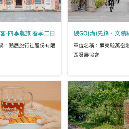
客-四季農旅 春季二日
碳GO(溝)先鋒．文蹟
稱：鵬展旅行社股份有限
單位名稱：屏東縣萬巒
區發展協會