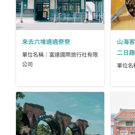
來去六堆遶遶尞尞
山海客
二日趣
單位名稱：富達國際旅行社有限
公司
單位名