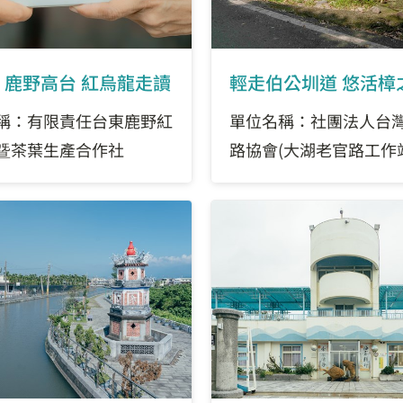
 鹿野高台 紅烏龍走讀
輕走伯公圳道 悠活樟
稱：有限責任台東鹿野紅
單位名稱：社團法人台
曁茶葉生產合作社
路協會(大湖老官路工作