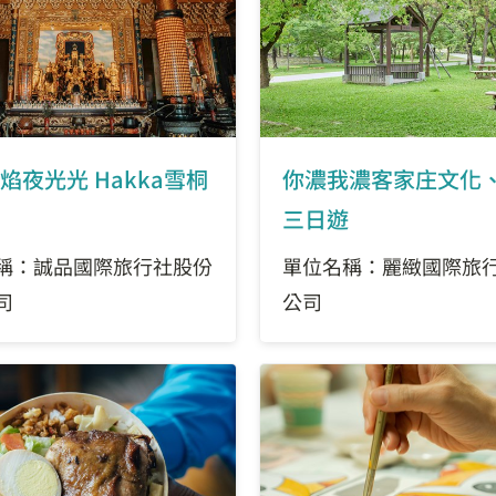
焰夜光光 Hakka雪桐
你濃我濃客家庄文化
三日遊
稱：誠品國際旅行社股份
單位名稱：麗緻國際旅
司
公司