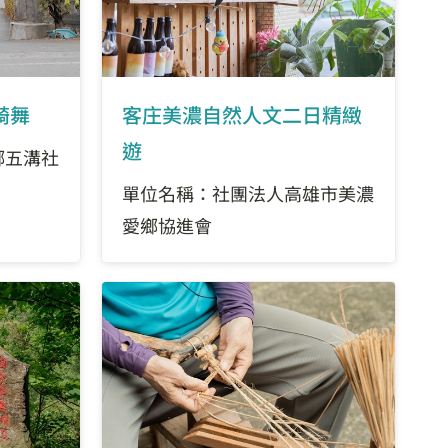
騎舞
客庄美濃自然人文二日精緻
遊
鄉五溝社
單位名稱：社團法人高雄市美濃
愛鄉協進會