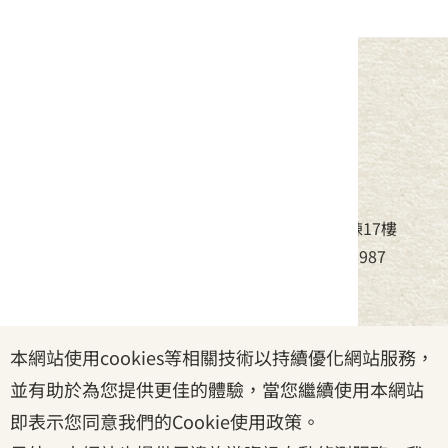
中華民國客家委員會
地址：24220新北市新莊區中平路439號北棟17樓
電話：(02)8995-6988，傳真：(02)8995-6987
服務時間：周一至周五08:30~17:30
本網站使用cookies等相關技術以持續優化網站服務，
政府網站資料開放宣告
|
資訊安全宣告
|
隱私權宣告
並有助於為您提供更佳的體驗，當您繼續使用本網站
|
客家委員會
|
客服信箱
即表示您同意我們的Cookie使用政策。