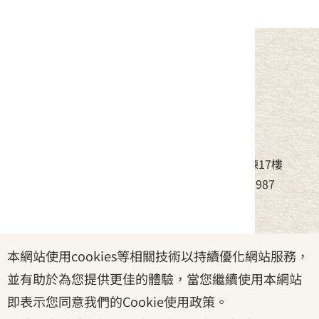
中華民國客家委員會
地址：24220新北市新莊區中平路439號北棟17樓
電話：(02)8995-6988，傳真：(02)8995-6987
服務時間：周一至周五08:30~17:30
本網站使用cookies等相關技術以持續優化網站服務，
政府網站資料開放宣告
|
資訊安全宣告
|
隱私權宣告
並有助於為您提供更佳的體驗，當您繼續使用本網站
|
客家委員會
|
客服信箱
即表示您同意我們的Cookie使用政策。