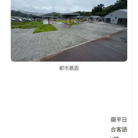
都市農園
安坑輕軌機廠都市農園
導覽、手作DIY、小農攤位
透過活動梯次帶領民眾進入輕軌廠區，一窺平日
無法進入的輕軌列車之家，由導覽老師混合客語