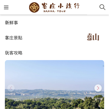
新鮮事
客庄小旅行
桐花小旅行
客家新
認識客
好客夯
走訪細
桐花小
大眾運
中文
新竹縣芎林鄉｜桐花尞・遶山
客庄景點
社群講
好玩景
客庄好
小粗坑
推薦遊
影片專
English
聊
玩客攻略
客庄智
客家特
渡南古道
達人帶
好站連
日本語
樟之細路
虛擬旅
HA-FOO
石峎古
自主制
常見問
客庄小旅行
即時影
鳴鳳古
服務中
旅遊服務
桐花花
老官道(
旅遊專