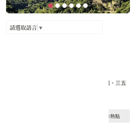
Language
出關古
紀念戳
請選取語言
▼
旅遊天數 :
半日遊
樟之細
旅遊區城 :
新竹縣
GPX路
適合對象 :
大眾、家庭親子、樂齡銀髮族、情侶夫妻檔、三五
揪好友、單車族、登山客、背包客、親友
行程類型 :
桐花小旅行
登山步道
打卡熱點
文青小旅