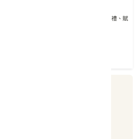
橘子碰咖啡廳
環境介紹、午茶時光、心得回饋、發放小禮、賦
歸
停車場
廁所
餐廳
報名方式
【聯絡窗口】
聯絡單位：晨豐音樂文化工作室
聯絡人：官岩碩
連絡電話：0975-163291