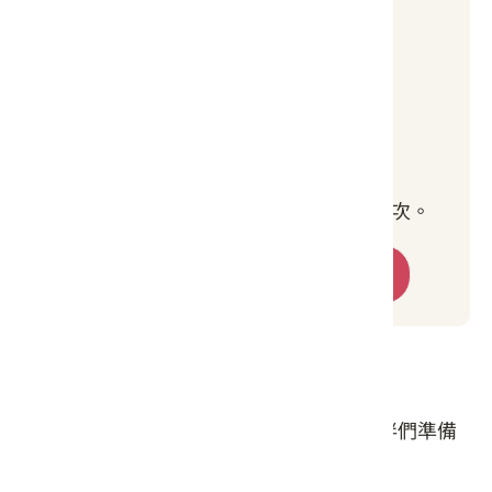
e-mail：a5935283@yahoo.com.tw
【費用說明】
遊程收費：500元/人
費用說明：包含保險、講師費、餐點。
【梯次說明】
單一梯次 2026/4/26 14:00-16:00，20人次。
立即報名
旅遊叮嚀或注意事項
本活動大部分屬於戶外體驗空間，建議夥伴們準備
以下物品：