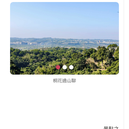
桐花遶山聊
飛鳳山林步道至觀日亭
生態導覽、健行
位於芎林的小百岳飛鳳山是全臺著名登山景點之