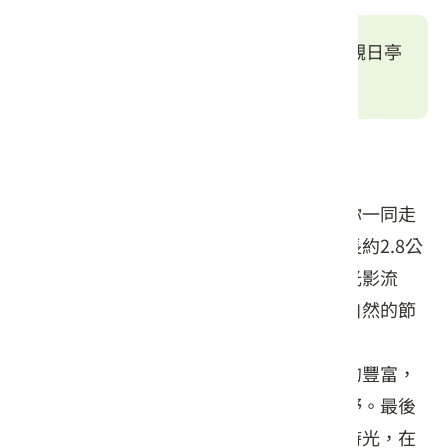
橘子碰咖啡廳(集合)
→
飛鳳山林步道至觀日亭
(走讀)
→
橘子碰咖啡廳(午茶、回饋)
遊程特色
四、五月間，正是桐花綻放的季節，邀請你一同走
入春末初夏的山林午後時光。本次行程全長約2.8公
里，路線平緩，走在如雪般的山徑之上，光影流
動，微風輕拂，聆聽一場花雨，細細感受自然的節
奏。
從橘子碰咖啡廳出發，沿途感受自然生態的豐富，
抵達觀日亭遠眺山景與城市交會的遼闊視野。最後
再回到溫暖的咖啡香中，享受悠閒的午茶時光，在