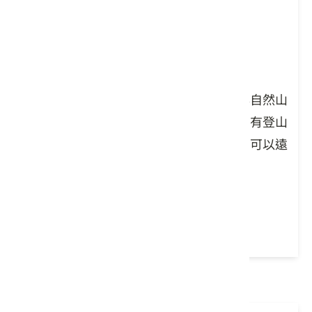
橘子碰咖啡廳
集合、活動遊程簡介、團體照
座落於永興村，是間結合在地柑橘特色與自然山
景的溫馨咖啡廳。因坐落於飛鳳山上，常有登山
遊客休憩，也有許多遊客慕名而來，是個可以遠
眺山景的假日好去處。
停車場
廁所
餐廳
14:00-15:10