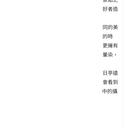
一，每逢週末假日，吸引許多登山健行愛好者造
訪，也是在地人踏青好去處。
飛鳳山花木繁盛、生態豐富，四季都有不同的美
景。每年四月中旬至五月初，是桐花綻放的時
節，飛鳳山上除了有常見的木油桐花外，更擁有
北臺灣少見的光果油桐，花瓣有粉色線條暈染，
配著心型葉片，十分討喜。
除了觀賞片片飛雪外，若天氣晴朗，從觀日亭遠
眺，除了能一覽遠方山巒景致外，還有機會看到
臺北 101大樓，是登山迷與攝影愛好者眼中的攝
影秘境。
桐花景點