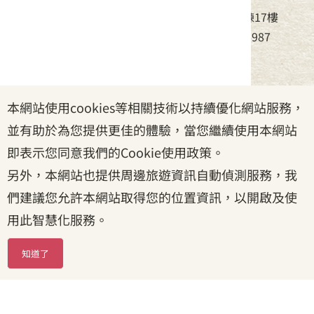
地址：24220新北市新莊區中平路439號北棟17樓
電話：(02)8995-6988，傳真：(02)8995-6987
服務時間：周一至周五08:30~17:30
本網站使用cookies等相關技術以持續優化網站服務，
政府網站資料開放宣告
|
資訊安全宣告
|
隱私權宣告
並有助於為您提供更佳的體驗，當您繼續使用本網站
|
客家委員會
|
客服信箱
即表示您同意我們的Cookie使用政策。
另外，本網站也提供周邊旅遊資訊自動偵測服務，我
們建議您允許本網站取得您的位置資訊，以開啟及使
用此智慧化服務。
知道了