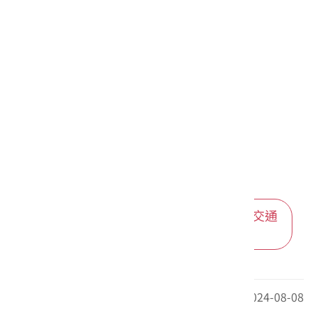
進入後可依您的出發地，選擇適合的交通
方式
最後更新日期：2024-08-08