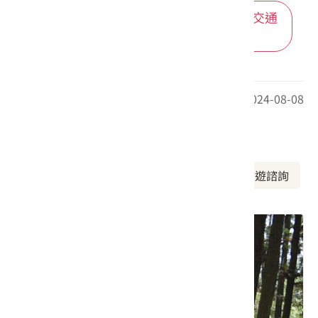
進入後可依您的出發地，選擇適合的交通
方式
最後更新日期：2024-08-08
周邊資訊
周邊景點
美食推薦
周邊旅宿
旅遊諮詢