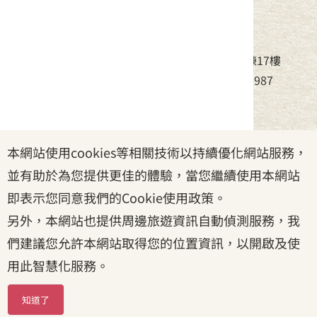
中華民國客家委員會
地址：24220新北市新莊區中平路439號北棟17樓
電話：(02)8995-6988，傳真：(02)8995-6987
服務時間：周一至周五08:30~17:30
本網站使用cookies等相關技術以持續優化網站服務，
政府網站資料開放宣告
|
資訊安全宣告
|
隱私權宣告
並有助於為您提供更佳的體驗，當您繼續使用本網站
|
客家委員會
|
客服信箱
即表示您同意我們的Cookie使用政策。
另外，本網站也提供周邊旅遊資訊自動偵測服務，我
們建議您允許本網站取得您的位置資訊，以開啟及使
用此智慧化服務。
知道了