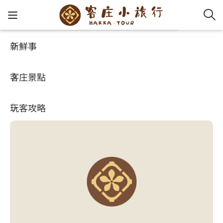
新鮮事
客庄景點
好玩景點
客家新
認識客
好客夯
走訪細
桐花小
大眾運
中文
外埔漁港
客庄景點
社群講
好玩景
客庄好
小粗坑
推薦遊
影片專
English
3.9
玩客攻略
客庄智
客家特
渡南古道
達人帶
好站連
日本語
樟之細路
虛擬旅
HA-FOO
石峎古
自主制
常見問
客庄小旅行
即時影
鳴鳳古
服務中
旅遊服務
桐花花
老官道(
旅遊專