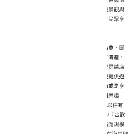
走廊；北面則有漁會大樓和岸上公園，優美景觀與
完善施設已讓這裡成為苗栗的代表景點，是民眾享
受悠閒假日時光的好去處。
外埔漁港的外海漁產相當豐富，魚獲包括烏魚、闊
腹魚、鰆仔、白帶魚等，若想立刻品嚐新鮮海產，
漁港旁有生猛海鮮餐廳可滿足你的慾望，或是請店
家代為料理，經濟又實惠。此外，外埔漁港提供遊
客搭乘娛樂漁船出海，不論是欣賞蔚藍大海或是享
受海釣之樂，皆可以感受到親近海洋的無窮樂趣
喔！ 【聰明捕魚法-合歡石滬】 苗栗縣沿海以往有
過22座石滬，目前僅剩位於外埔漁港北邊的『合歡
石滬』及『母乃石滬』兩座，其中以合歡石滬規模
較大。這座擁有300年歷史的石滬是以礁岩在海岸砌