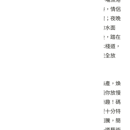
有股寧靜之美，不論你何時來，夕陽西下時，情侶
雙雙對對相偕欣賞夕陽美景，一片浪漫情懷；夜晚
海浪輕撫岸邊，漁港柔嫩的燈光印在港灣的水面
上，心情平靜安和；即使在陽光耀眼的午後，踏在
充滿海洋風的地板舖面上，沿著堤防漫步木棧道，
聞著空氣中濃濃的咖啡香，依然可以讓人完全放
鬆，沉浸在寧靜的氛圍裡。
來到外埔漁港不僅要吹海風、賞海景、吃海產，煥
然一新的外埔漁港還有許多迷人之處，建議你放慢
腳步欣賞或停駐嬉遊，必能發現其間的小樂趣！碼
頭正面的親水公園裡有噴泉和戲水道，造型十分特
殊；南面和西面的防波堤牆上雕塑了多幅圖騰，簡
介各式漁撈，並以斬石子造型勾縫，形成一道藝術