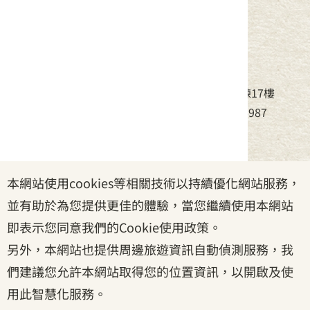
中華民國客家委員會
地址：24220新北市新莊區中平路439號北棟17樓
電話：(02)8995-6988，傳真：(02)8995-6987
服務時間：周一至周五08:30~17:30
本網站使用cookies等相關技術以持續優化網站服務，
政府網站資料開放宣告
|
資訊安全宣告
|
隱私權宣告
並有助於為您提供更佳的體驗，當您繼續使用本網站
|
客家委員會
|
客服信箱
即表示您同意我們的Cookie使用政策。
另外，本網站也提供周邊旅遊資訊自動偵測服務，我
們建議您允許本網站取得您的位置資訊，以開啟及使
用此智慧化服務。