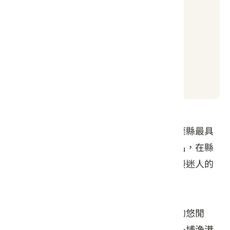
良好
日出時間
日落時間
05:04
19:01
外埔漁港位於苗栗縣後龍鎮外埔里，是苗栗縣最具
規模之漁港，早期以快艇一支釣的形式聞名，在縣
政府規劃重建後，現今已變身為中部最浪漫迷人的
漁人碼頭。
外埔漁港的美與眾不同，她屬於恬靜舒適的悠閒
派，相較於其他漁港、碼頭的喧譁熱鬧，外埔漁港