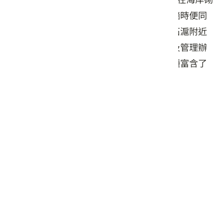
成一座圓弧型的磯牆，當海水漲潮淹沒磯牆時便同
時帶入魚群，等退潮漁民就可前往收穫。石滬附近
的觀景台還立有清朝時期的石滬買賣契約及管理辦
法解說牌，民眾走訪漁港後可順道參觀這種富含了
先民智慧的獨特捕魚方式。
交通資訊