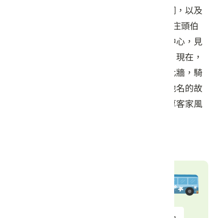
客庄歷史書。沿途串聯了珍貴的伙房、宗祠，以及
多達 15 座的伯公廟，從「樹頭伯公」、「庄頭伯
公」到「水頭伯公」，這些高密度的信仰中心，見
證了先民務農開墾的艱辛與對土地的虔誠。現在，
遊客可以循著沿線設置的導覽解說牆與文化牆，騎
乘單車或悠閒散步，在晨昏光影中閱讀老地名的故
事，感受頭份市郊這片兼具自然綠意與濃厚客家風
情的私房秘境。
交通資訊
公車站