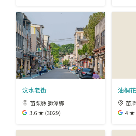
汶水老街
油桐花
苗栗縣 獅潭鄉
苗栗
3.6 ★ (3029)
4 ★ 