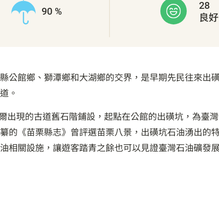
28
90 %
良好
縣公館鄉、獅潭鄉和大湖鄉的交界，是早期先民往來出磺坑
道。
及偶爾出現的古道舊石階鋪設，起點在公館的出磺坑，為臺
纂的《苗栗縣志》曾評選苗栗八景，出磺坑石油湧出的
油相關設施，讓遊客踏青之餘也可以見證臺灣石油礦發