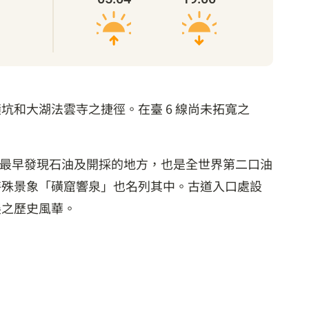
和大湖法雲寺之捷徑。在臺 6 線尚未拓寬之
灣最早發現石油及開採的地方，也是全世界第二口油
特殊景象「磺窟響泉」也名列其中。古道入口處設
展之歷史風華。