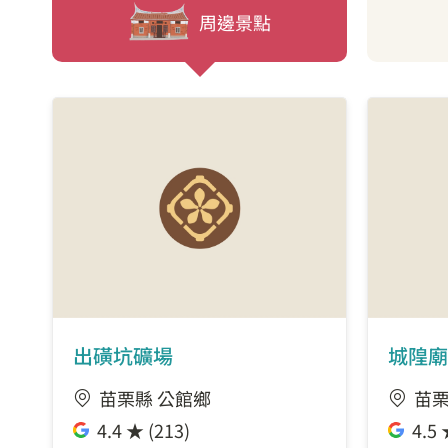
周邊景點
出磺坑礦場
城隍廟
苗栗縣 公館鄉
苗栗
4.4 ★ (213)
4.5 