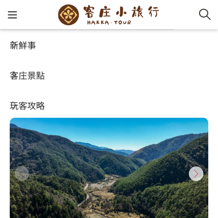
新鮮事
客庄景點
好玩景點
客家新
認識客
好客夯
走訪細
桐花小
大眾運
中文
思源埡口
客庄景點
社群講
好玩景
客庄好
小粗坑
推薦遊
影片專
English
4.6
玩客攻略
客庄智
客家特
渡南古道
達人帶
好站連
日本語
樟之細路
虛擬旅
HA-FOO
石峎古
自主制
常見問
客庄小旅行
即時影
鳴鳳古
服務中
旅遊服務
桐花花
老官道(
旅遊專