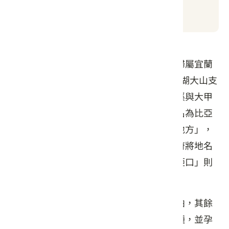
思源埡口位在臺中市與宜蘭縣的交界處，歸屬宜蘭
縣大同鄉境內，海拔高度1,948公尺，為南湖大山支
脈和桃山支脈交會的最低鞍部，也為蘭陽溪與大甲
溪的分水嶺，以及兩種氣候的分界線。舊名為比亞
南，源於泰雅族語意指「祖先曾經來過的地方」，
被日本人諧音稱作為「比亞南」，後來政府將地名
改為「思源」，取飲水思源的意思，而「埡口」則
指兩山相連的凹陷處。
此處林相多屬於暖帶林，上部有紅檜和扁柏，其餘
地方還有香楠、烏心石、赤楊及柳杉等樹種，並孕