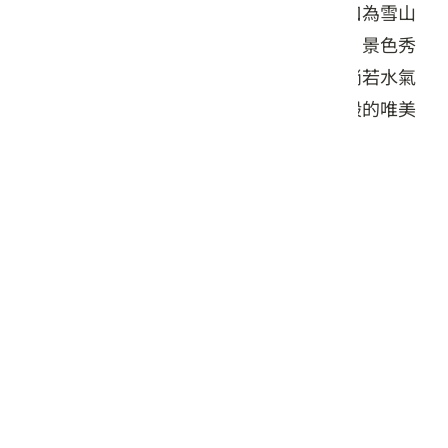
育多種的動物、昆蟲等自然生態。思源埡口為雪山
山脈與中央山脈相連之處，以致四季分明、景色秀
麗，春夏百花齊放，秋冬樹葉變色紛落，倘若水氣
充足，還有機會飄下白雪，可一睹如北國般的唯美
景象。
交通資訊