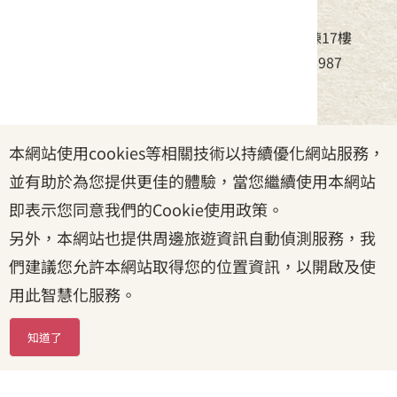
中華民國客家委員會
地址：24220新北市新莊區中平路439號北棟17樓
電話：(02)8995-6988，傳真：(02)8995-6987
服務時間：周一至周五08:30~17:30
本網站使用cookies等相關技術以持續優化網站服務，
政府網站資料開放宣告
|
資訊安全宣告
|
隱私權宣告
並有助於為您提供更佳的體驗，當您繼續使用本網站
|
客家委員會
|
客服信箱
即表示您同意我們的Cookie使用政策。
另外，本網站也提供周邊旅遊資訊自動偵測服務，我
們建議您允許本網站取得您的位置資訊，以開啟及使
用此智慧化服務。
知道了