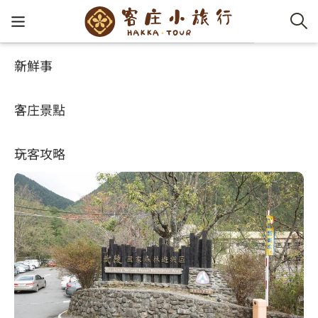
新鮮事
客庄景點
好玩景點
客家新
認識客
好客夯
走訪細
桐花小
大眾運
中文
武陵國家森林遊樂區
客庄景點
社群講
好玩景
客庄好
小粗坑
推薦遊
影片專
English
4.6
玩客攻略
客庄智
客家特
渡南古道
達人帶
好站連
日本語
樟之細路
虛擬旅
HA-FOO
石峎古
自主制
常見問
客庄小旅行
即時影
鳴鳳古
服務中
旅遊服務
桐花花
老官道(
旅遊專