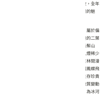
佈、多樣物種棲息，以及四季各有不同景致，全年
都吸引眾多人潮前往遊玩，親自體會大自然的魅
力。
群山圍繞的武陵，由於森林多位於向陽坡，屬於偏
乾性的森林環境，主要植物以適應乾旱環境的二葉
松為主。生態環境保存良好，孕育山羌、長鬃山
羊、臺灣黑熊等不少哺乳類動物，特別是人煙稀少
的高海拔森林之處，常可見他們的蹤跡，在林間漫
步也可發現鳥類白尾鴝、冠羽畫眉鳴叫，曙鳳蝶飛
舞，令人驚豔。大甲溪支流的七家灣溪，生存珍貴
的物種櫻花鉤吻鮭，屬於洄游性魚類，因地質變動
影響，致使其無法洄游，變成陸封性魚類，為冰河
時期遺留下來的活化石。