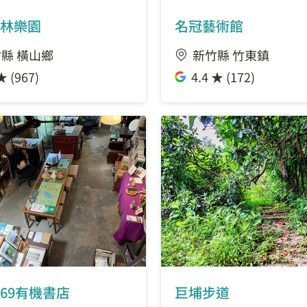
林樂園
名冠藝術館
縣 橫山鄉
新竹縣 竹東鎮
★ (967)
4.4 ★ (172)
69有機書店
巨埔步道