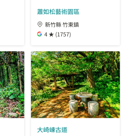
蕭如松藝術園區
新竹縣 竹東鎮
4 ★ (1757)
大崎崠古道