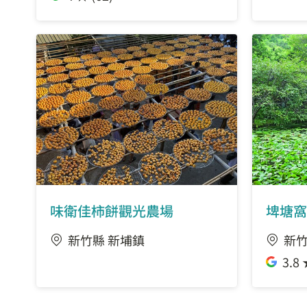
味衛佳柿餅觀光農場
埤塘窩
新竹縣 新埔鎮
新竹
3.8 