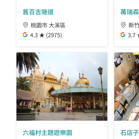
舊百吉隧道
萬瑞森
桃園市 大溪區
新竹
4.3 ★ (2975)
3.7 
六福村主題遊樂園
石店子