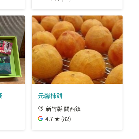
廠
元馨柿餅
新竹縣 關西鎮
4.7 ★ (82)