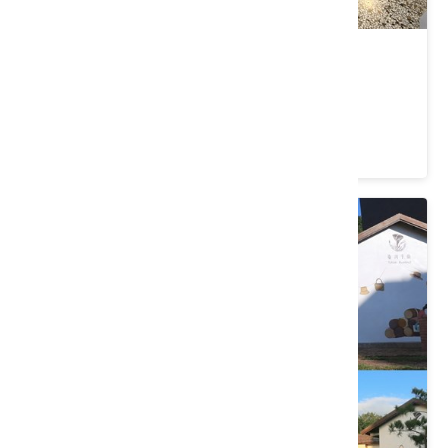
苑裡掀海風
苗栗縣 苑裡鎮
4.7 ★ (356)