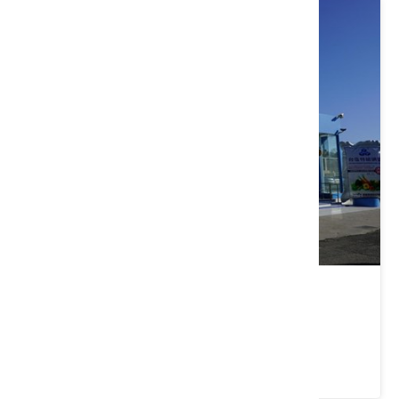
通霄精鹽廠
苗栗縣 通霄鎮
4.1 ★ (7391)