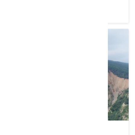
苗栗縣 通霄鎮
4.2 ★ (24)
火炎山南鞍古道O走