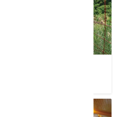
水雲吊橋
苗栗縣 泰安鄉
4.2 ★ (765)