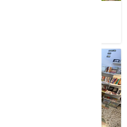
濱海藝文中心水泥管造景
苗栗縣 苑裡鎮
3.3 ★ (3)