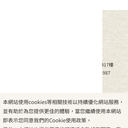
中華民國客家委員會
地址：24220新北市新莊區中平路439號北棟17樓
電話：(02)8995-6988，傳真：(02)8995-6987
服務時間：周一至周五08:30~17:30
本網站使用cookies等相關技術以持續優化網站服務，
政府網站資料開放宣告
|
資訊安全宣告
|
隱私權宣告
並有助於為您提供更佳的體驗，當您繼續使用本網站
|
客家委員會
|
客服信箱
即表示您同意我們的Cookie使用政策。