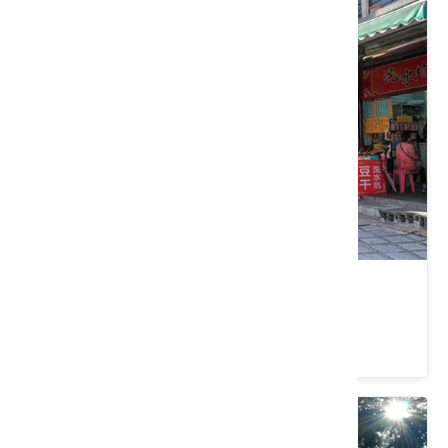
清安豆腐街
苗栗縣 泰安鄉