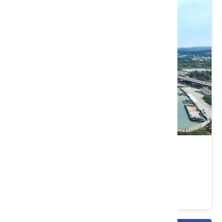
通霄漁港
苗栗縣 通霄鎮
4.2 ★ (74)