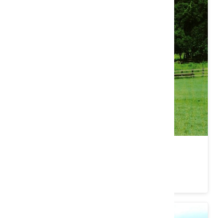
飛牛牧場
苗栗縣 通霄鎮