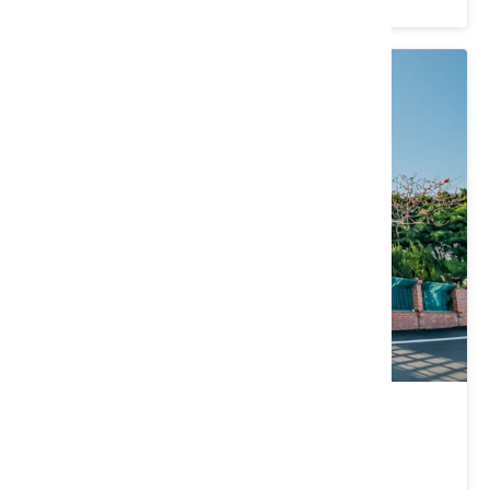
秋茂園
苗栗縣 通霄鎮