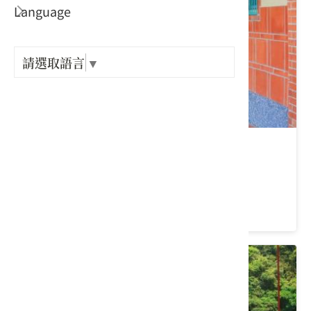
Language
出關古
紀念戳
請選取語言
▼
樟之細
GPX路
銅鏡山林步道
苗栗縣 三灣鄉
3.6 ★ (74)