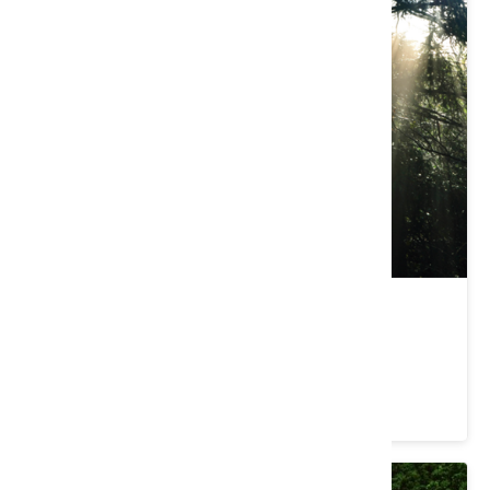
雪見遊憩區
苗栗縣 泰安鄉
4.5 ★ (3766)