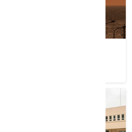
台61線日落大道
苗栗縣 通霄鎮
4.5 ★ (2224)