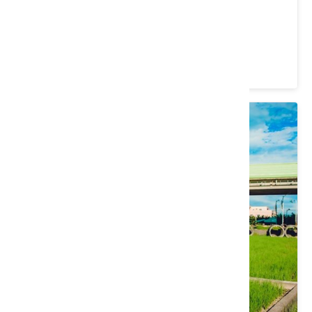
愛情果園(苑裡鎮農會)
苗栗縣 苑裡鎮
4.2 ★ (554)