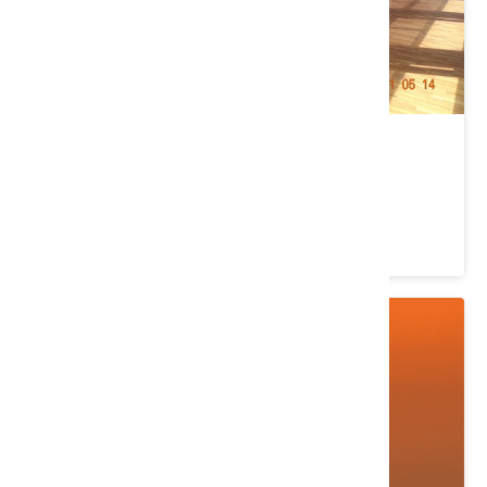
苑裡濱海藝文中心
苗栗縣 苑裡鎮
4.3 ★ (441)