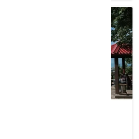
新埔嶺頂福神祠
苗栗縣 通霄鎮
4.7 ★ (252)