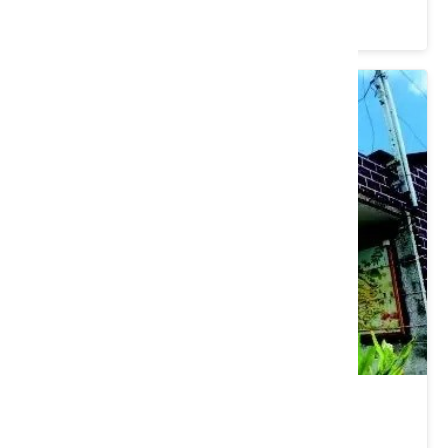
3.8 ★ (2785)
國永號問路店