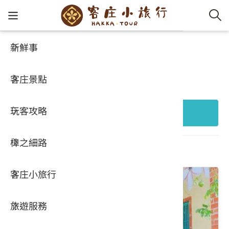
新鮮事
客庄景點
客家新
認識客
好客夯
走訪細
桐花小
大眾運
中文
好玩景點
客庄景點
社群講
好玩景
客庄好
小粗坑
推薦遊
影片專
English
玩客攻略
客庄智
客家特
渡南古道
達人帶
好站連
日本語
+ 縣市行政區
樟之細路
虛擬旅
HA-FOO
石峎古
自主制
常見問
共 696 個結果
客庄小旅行
即時影
鳴鳳古
服務中
旅遊服務
桐花花
老官道(
旅遊專