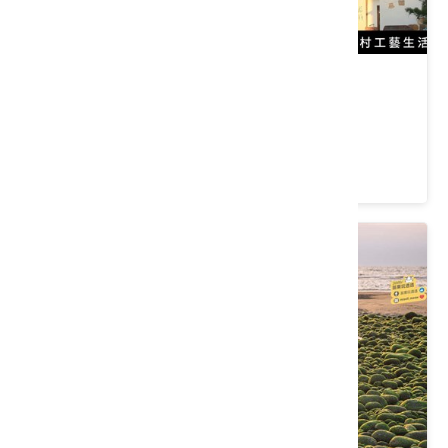
農村工藝生活館(台灣藺草學會)
苗栗縣 苑裡鎮
4.7 ★ (257)