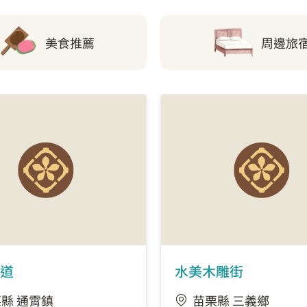
美食推薦
周邊旅
道
水美木雕街
縣 通霄鎮
苗栗縣 三義鄉