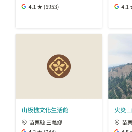
4.1 ★ (6953)
4.1 
山板樵文化生活館
火炎山
苗栗縣 三義鄉
苗栗
4.3 ★ (744)
4.5 