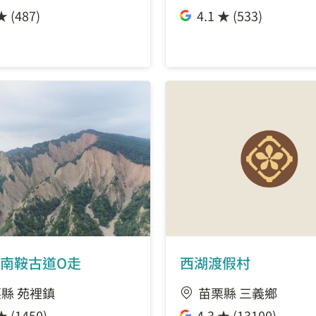
★ (487)
4.1 ★ (533)
南鞍古道O走
西湖渡假村
縣 苑裡鎮
苗栗縣 三義鄉
★ (1450)
4.3 ★ (13100)