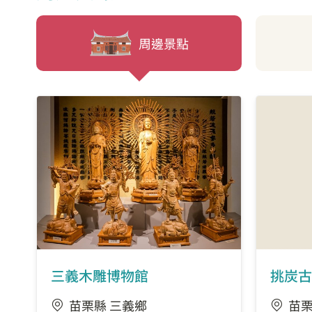
周邊景點
三義木雕博物館
挑炭古
苗栗縣 三義鄉
苗栗