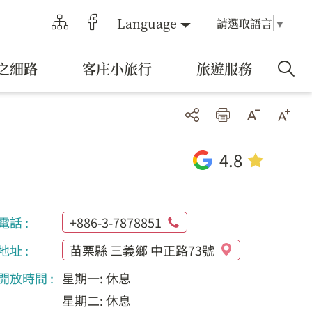
Language
請選取語言
▼
之細路
客庄小旅行
旅遊服務
4.8
電話 :
+886-3-7878851
地址 :
苗栗縣 三義鄉 中正路73號
開放時間 :
星期一: 休息
星期二: 休息