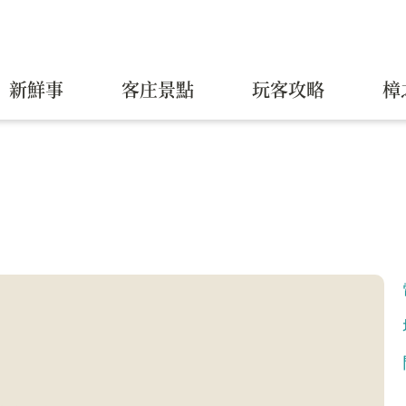
新鮮事
客庄景點
玩客攻略
樟