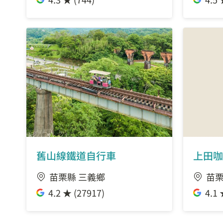
舊山線鐵道自行車
上田咖
苗栗縣 三義鄉
苗栗
4.2 ★ (27917)
4.1