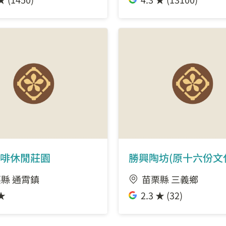
啡休閒莊園
勝興陶坊(原十六份文
縣 通霄鎮
苗栗縣 三義鄉
 ★
2.3 ★ (32)