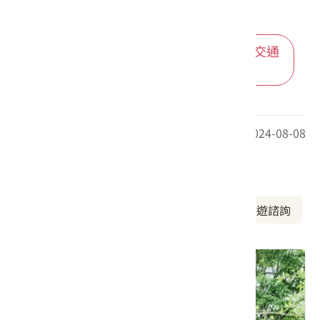
進入後可依您的出發地，選擇適合的交通
方式
最後更新日期：2024-08-08
周邊資訊
周邊景點
美食推薦
周邊旅宿
旅遊諮詢