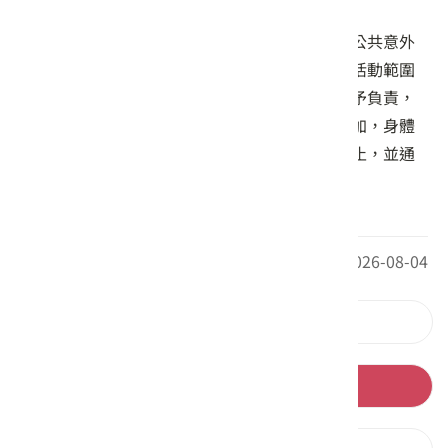
參與本次活動之所有人員，由主辦單位投保公共意外
險，保險範圍限活動期間與主辦單位規劃之活動範圍
內。惟因個人因素之突發狀況，主辦單位不予負責，
參加人員請審慎評估自身健康狀況，酌情參加，身體
不適者，請勿參加，途中身體不適時即應停止，並通
知協助救護。
最後更新日期：2026-08-04
上一則
回列表