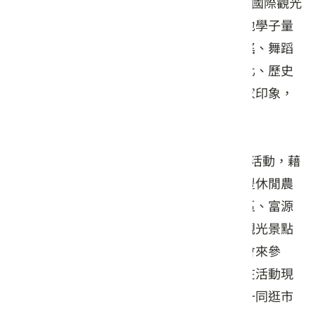
7日，每週六、日晚上7點至9點在瑞穗天合國際觀光
酒店內廣場辦理，活動內容多元，有為在地學子量
身打造的定目劇表演、傳統及現代流行歌謠、舞蹈
及全國知名的鼓藝團隊表演，融合在地文化、歷史
背景及地理景觀進行布置，將跳脫傳統客家印象，
展現客家意象及國際特色。
活動期間也會辦理8梯次的「客庄小旅行」活動，藉
小旅行串連縱谷客庄特色景點包括新光兆豐休閒農
場、光復糖廠、大富大農平地森林遊樂園區、富源
保安宮等，帶著鄉親更深入了解花蓮在地觀光景點
及客家文化。本次活動特別邀請瑞穗鄉農會來參
與，展售當地新鮮的農特產品，讓鄉親們在活動現
場不僅可以欣賞精彩演出，還能夠與家人一同逛市