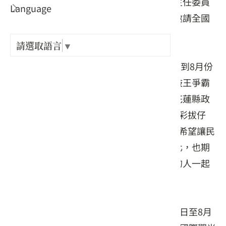
縣政府大禮堂舉辦宣傳記者會，客委會副主任委員
Language
出關古
范佐銘代表主任委員楊長鎮前往參與，並邀請全國
民眾到花蓮旅遊，感受花蓮客庄之美。
紀念戳
請選取語言
▼
范副主委致詞時指出，自1998年起，每年7到8月份
樟之細
皆在瑞穗鄉拔仔庄地區舉辦「客鼓鳴心─鼓王爭霸
戰」，今年改變以往辦理活動方式，結合花蓮縣政
GPX路
府客家事務處近2年辦理的「客鼓鳴心－光彩拔仔
庄」活動，加上8梯次的「客庄小旅行」，希望讓民
眾更深入了解花蓮在地觀光景點及客家文化，也期
許大家共同為客家打拼，讓不會說客家話的人一起
來說客語。
「客鼓鳴心－光彩拔仔庄」活動將於7月16日至8月