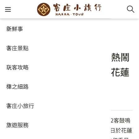
新鮮事
新鮮事
客家新鮮事
客家新
認識客
好客夯
走訪細
桐花小
大眾運
中文
活動
客庄景點
社群講
好玩景
客庄好
小粗坑
推薦遊
影片專
English
2022客鼓鳴心縱谷客韻季熱鬧
玩客攻略
客庄智
客家特
渡南古道
達人帶
好站連
日本語
登場 范佐銘邀請民眾感受花蓮
客庄之美
樟之細路
虛擬旅
HA-FOO
石峎古
自主制
常見問
發佈日期：2022-07-04
客庄小旅行
即時影
鳴鳳古
服務中
由客家委員會補助花蓮縣政府辦理的「2022客鼓鳴
旅遊服務
桐花花
老官道(
旅遊專
心縱谷客韻季-光彩客庄」系列活動，今(1)日於花蓮