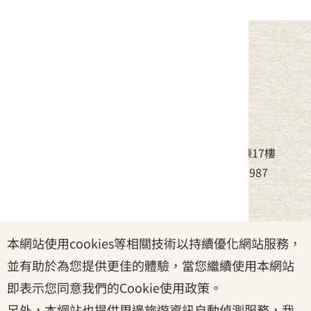
中華民國客家委員會
地址：24220新北市新莊區中平路439號北棟17樓
電話：(02)8995-6988，傳真：(02)8995-6987
服務時間：周一至周五08:30~17:30
本網站使用cookies等相關技術以持續優化網站服務，
政府網站資料開放宣告
|
資訊安全宣告
|
隱私權宣告
並有助於為您提供更佳的體驗，當您繼續使用本網站
|
客家委員會
|
客服信箱
即表示您同意我們的Cookie使用政策。
另外，本網站也提供周邊旅遊資訊自動偵測服務，我