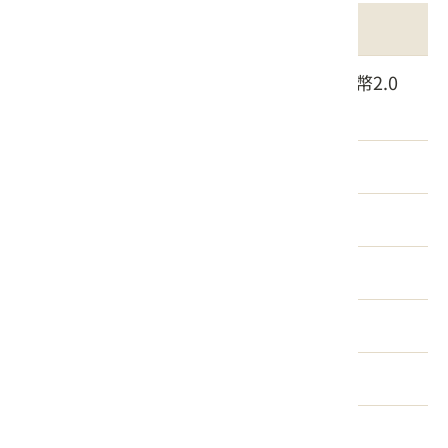
檔案名稱
1150302(公告版)-客家委員會「客家幣2.0
特約店家嚴選計畫」特約店家申請須知
客家幣 2.0 特約店家 攤位 切結書
客家幣2.0特約店家客語教材
附件1-特約店家申請表
附件2-特約店家著作財產權授權書
附件3 -客家幣合作金融機構窗口
客家幣2.0特約店家申請懶人包