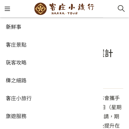
新鮮事
新鮮事
客家新鮮事
客家新
認識客
好客夯
走訪細
桐花小
大眾運
中文
新聞
客庄景點
社群講
好玩景
客庄好
小粗坑
推薦遊
影片專
English
「客家幣2.0特約店家嚴選計
玩客攻略
客庄智
客家特
渡南古道
達人帶
好站連
日本語
畫」特約店家申請
樟之細路
虛擬旅
HA-FOO
石峎古
自主制
常見問
發佈日期：2026-05-15
為鼓勵全國店家或攤位使用客語服務，與本會攜手
客庄小旅行
即時影
鳴鳳古
服務中
建構客語友善環境，即日起至115年5月31日（星期
旅遊服務
桐花花
老官道(
旅遊專
日）23:59止開放「客家幣2.0」特約店家申請，期
共同打造講客生活圈，達成推廣語言傳承及提升在