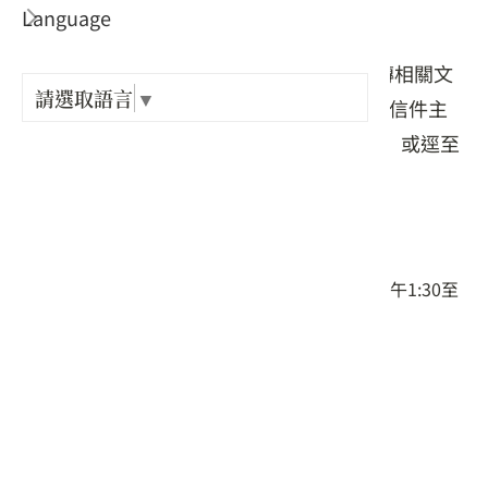
Language
出關古
地經濟。
請於申請期間內填具申請表、授權書及上傳相關文
紀念戳
請選取語言
▼
件檔案，傳送至hakkacoin@gmail.com，信件主
旨請註明「申請成為客家幣特約店家-店名」或逕至
樟之細
報名網站線上申請
。
GPX路
客家幣2.0客語教材（拼音及音檔）下載
聯絡窗口：客家幣店招專線02-2358 4548。
服務時間：週一至週五上午9:00至12:00、下午1:30至
5:30，例假日及國定假日休息
（資料來源：
客家委員會全球資訊網
）
附件下載