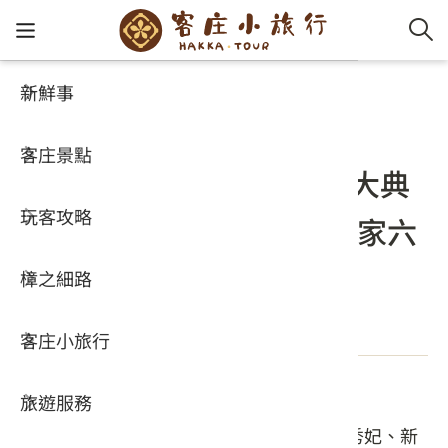
新鮮事
新鮮事
客家新鮮事
客家新
認識客
好客夯
走訪細
桐花小
大眾運
中文
新聞
客庄景點
社群講
好玩景
客庄好
小粗坑
推薦遊
影片專
English
【客華雙語】義民爺祭祀大典
玩客攻略
客庄智
客家特
渡南古道
達人帶
好站連
日本語
新竹登場 賴總統提「客家六
箭」力挺客家文化
樟之細路
虛擬旅
HA-FOO
石峎古
自主制
常見問
發佈日期：2025-09-11
客庄小旅行
即時影
鳴鳳古
服務中
【客語版】
旅遊服務
桐花花
老官道(
旅遊專
總統賴清德11號在客家委員會主任委員古秀妃、新