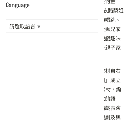
派對暑期親子活動，由客委會客發中心主任何金
Language
出關古
樑、六堆園區吉祥物大獅兄家族及YOYO家族酪梨姐
姐帶著來到現場的大、小朋友們一起在音樂唱跳、
紀念戳
請選取語言
▼
遊戲互動中說客語、進行闖關，現場還有大獅兄家
族造型現烤好吃的雞蛋糕、古早童玩客語遊戲趣味
樟之細
攤位、客語拼圖等創意活動設計，吸引許多親子家
庭前來參與同樂。
GPX路
六堆客家文化園區吉祥物「大獅兄」原型取材自右
堆高樹鄉的石獅公，「大獅兄家族人偶劇團」成立
至今已10年，期間結合六堆客家生活故事素材，編
創了多部客語親子偶劇，讓南臺灣六堆客家的語
言、音樂、常民生活等，透過活潑逗趣的偶戲表演
形式呈現，讓更多親子朋友們可以在觀賞戲劇及與
人偶互動的過程中親近客家、喜愛客家。