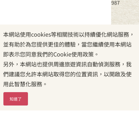
電話：(02)8995-6988，傳真：(02)8995-6987
服務時間：周一至周五08:30~17:30
本網站使用cookies等相關技術以持續優化網站服務，
政府網站資料開放宣告
|
資訊安全宣告
|
隱私權宣告
並有助於為您提供更佳的體驗，當您繼續使用本網站
|
客家委員會
|
客服信箱
即表示您同意我們的Cookie使用政策。
另外，本網站也提供周邊旅遊資訊自動偵測服務，我
們建議您允許本網站取得您的位置資訊，以開啟及使
用此智慧化服務。
知道了