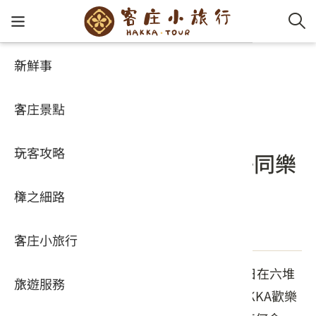
新鮮事
新鮮事
客家新鮮事
客家新
認識客
好客夯
走訪細
桐花小
大眾運
中文
活動
客庄景點
社群講
好玩景
客庄好
小粗坑
推薦遊
影片專
English
FUN暑假來六堆就對了！
玩客攻略
客庄智
客家特
渡南古道
達人帶
好站連
日本語
HAKKA歡樂派對吸引親子同樂
一夏
樟之細路
虛擬旅
HA-FOO
石峎古
自主制
常見問
發佈日期：2025-08-24
客庄小旅行
即時影
鳴鳳古
服務中
客家委員會客家文化發展中心於今（24）日在六堆
旅遊服務
桐花花
老官道(
旅遊專
客家文化園區辦理「六堆尞涼趣一夏」HAKKA歡樂