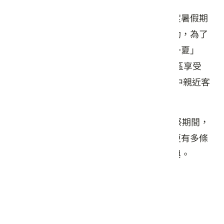
客委會客發中心主任何金樑表示，在今年度暑假期
間，六堆園區推出許多適合親子參與的活動，為了
把握暑假尾聲，本周更推出「六堆尞涼趣一夏」
HAKKA歡樂派對活動，讓親子走進六堆園區享受
2025暑假尾聲最後放電的時光，並在遊戲中親近客
家文化與語言，及感受六堆客家的魅力。
緊接著在今年的中秋連假及11月六堆秋收祭期間，
園區也將推出一系列多元又精彩的活動，更有多條
六堆客庄深度文化之旅，歡迎大家踴躍參與。
（資料來源：
客家委員會全球資訊網
）
相關照片