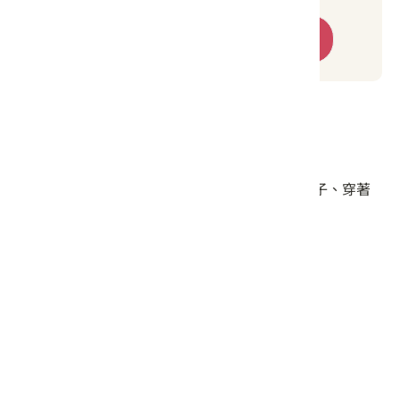
春四大地 FB
立即報名
旅遊叮嚀或注意事項
田間蚊蟲多,請自備防蚊液。
活動多為步行各景點，請穿著適合行走的鞋子、穿著
褲裝，與攜帶防曬、帽子等用品。
交通建議