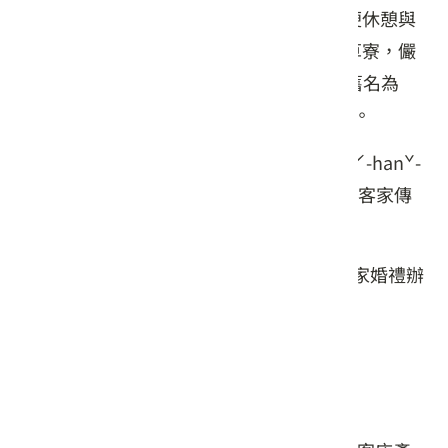
聚落外圍開闢，時日一久，就在農暇時方便休憩與
人身安全考量下，就在附近搭建起一個個草寮，儼
然形成新聚落。成德村為8個寮所組成, 故舊名為
“寮下”, 保留了許多客家傳統文化和素養。
“有閒來寮下尞”, 義於為 “有閒來尞（iuˊ-hanˇ-
loiˇ-liau）, 來寮(聊)下客家文化,客家婚慶, 客家傳
統美食和了解客庄浪漫產業~可可!
您穿過客家藍衫嗎? 體驗過客家婚禮嗎? 客家婚禮辦
桌都有哪些好吃的?
客家傳統婚慶如何進行? 有哪些儀式?
客家釀製有哪些老祖宗的智慧?