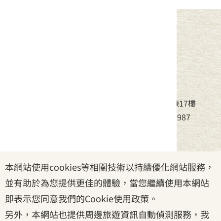
中華民國客家委員會
地址：24220新北市新莊區中平路439號北棟17樓
電話：(02)8995-6988，傳真：(02)8995-6987
服務時間：周一至周五08:30~17:30
本網站使用cookies等相關技術以持續優化網站服務，
政府網站資料開放宣告
|
資訊安全宣告
|
隱私權宣告
並有助於為您提供更佳的體驗，當您繼續使用本網站
|
客家委員會
|
客服信箱
即表示您同意我們的Cookie使用政策。
另外，本網站也提供周邊旅遊資訊自動偵測服務，我