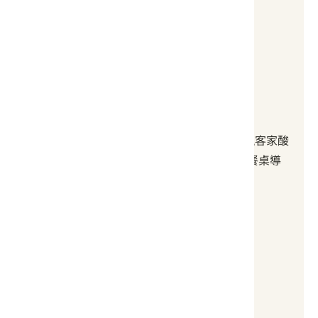
【 遊程費用 】
平日價格：1,680 元
假日價格：1,800 元
【 費用說明 】
收費方式：匯款或ATM轉帳
費用包含：客家伙房和伯公文化導覽費用,客家酸
菜DIY,午餐客家喜宴菜(辦桌) 可可田間到餐桌導
覽,巧克力冰淇淋DIY
其他報名通路
社區FB
御巧可可官網
御巧可可FB