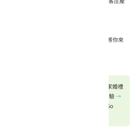
可可如何華麗變身巧克力? 巧克力為甚麼是客庄產
業呢?
環保保齡球賽為什麼會玩出巧克力冰淇淋?
歡迎來漫遊寮下, 好吃好喝好玩好拍的客庄等你來
喔!
行程安排
林家伙房集合(客家伙房、伯公文化、客家婚禮
介紹)
→
客家酸菜DIY
→
客家喜宴美食體驗
→
可可深度導覽、巧克力冰淇淋DIY
→
GoGo
Bowling 保齡球賽。