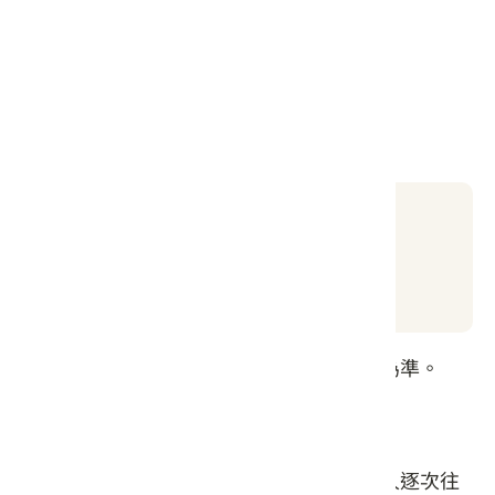
御巧可可官網
御巧可可FB
春四大地 FB
價格資訊
平日價格：每人新台幣 1,680 元
假日價格：每人新台幣 1,800 元
※實際遊程內容及價格請依主辦單位公告為準。
遊程特色
成德村為本鄉最北邊的聚落。當時五溝水人逐次往