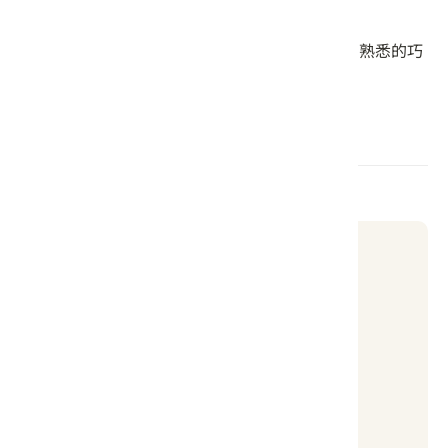
客庄創意~梅乾菜巧克力品嘗
自己的巧克力自己磨, 看看可可豆如何變身為熟悉的巧
克力!
巧克力冰保齡球賽, 環保好玩兼製冰!
報名方式
【 聯絡窗口 】
聯絡單位：成德社區發展協會
聯絡人：劉木蓮
連絡電話：0958722749
e-mail：mulian5236@gmail.com