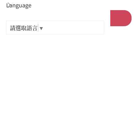
Language
出關古
立即報名
紀念戳
請選取語言
▼
旅遊天數 :
樟之細
1日遊
旅遊區城 :
GPX路
屏東縣萬巒鄉
單位名稱 :
屏東縣萬巒鄉成德社區發展協會
適合對象 :
大眾、家庭親子、情侶夫妻檔
其他報名通路 :
社區FB