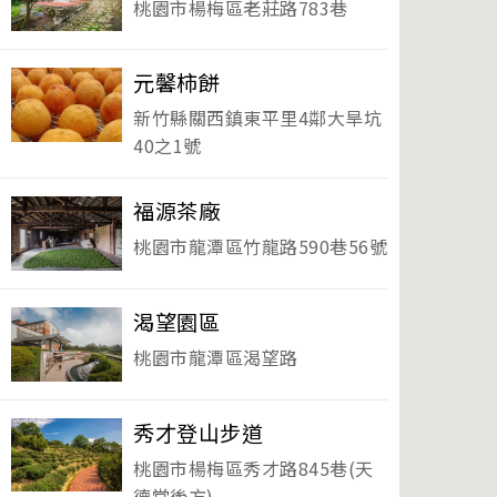
桃園市楊梅區老莊路783巷
元馨柿餅
新竹縣關西鎮東平里4鄰大旱坑
40之1號
福源茶廠
桃園市龍潭區竹龍路590巷56號
渴望園區
桃園市龍潭區渴望路
秀才登山步道
桃園市楊梅區秀才路845巷(天
德堂後方)