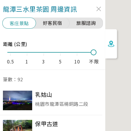
龍潭三水里茶園
周邊資訊
好客民宿
旅服諮詢
客庄景點
距離 (公里)
0.5
1
3
5
10
不限
筆數：
92
乳姑山
桃園市龍潭區楊銅路二段
保甲古道