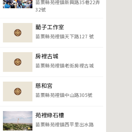
苗栗縣苑裡鎮新興路35巷22弄
32號
藺子工作室
苗栗縣苑裡鎮天下路127 號
房裡古城
苗栗縣苑裡鎮老街房裡古城
慈和宮
苗栗縣苑裡鎮中山路305號
苑裡綠石槽
苗栗縣苑裡鎮西平里出水路