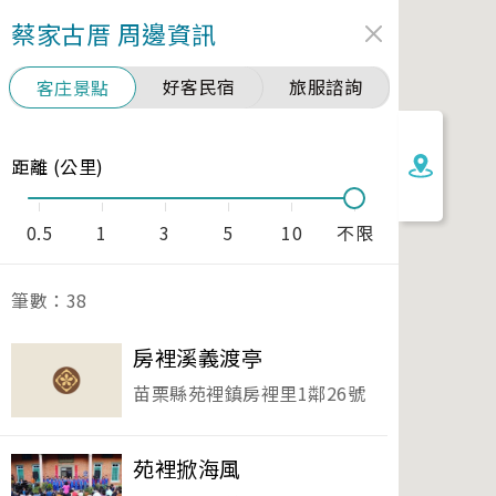
蔡家古厝
周邊資訊
好客民宿
旅服諮詢
客庄景點
距離 (公里)
0.5
1
3
5
10
不限
筆數：
38
房裡溪義渡亭
苗栗縣苑裡鎮房裡里1鄰26號
苑裡掀海風