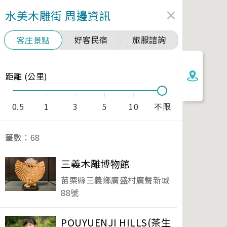
水美木雕街
周邊資訊
好客民宿
旅服諮詢
客庄景點
距離 (公里)
0.5
1
3
5
10
不限
筆數：
68
三義木雕博物館
苗栗縣三義鄉廣盛村廣聲新城
88號
POUYUENJI HILLS(茶生