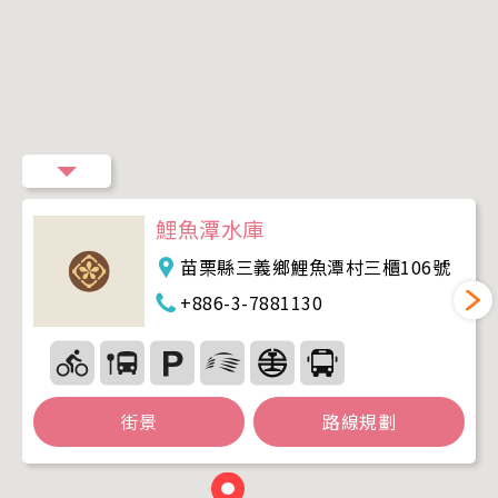
鯉魚潭水庫
苗栗縣三義鄉鯉魚潭村三櫃106號
+886-3-7881130
街景
路線規劃