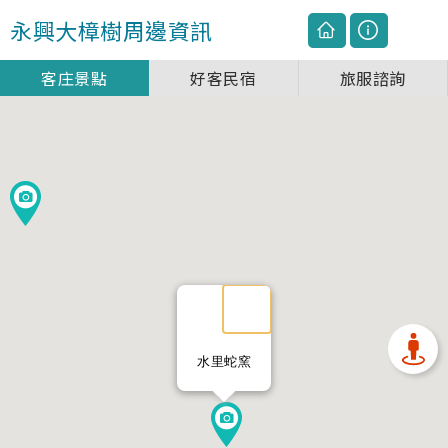
永興大樟樹
周邊資訊
客庄景點
好客民宿
旅服諮詢
水里蛇窯