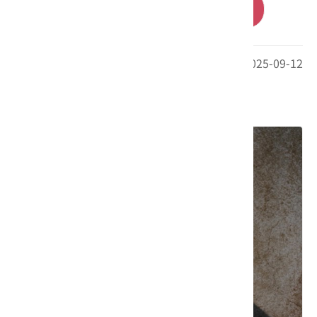
前往購買
最後更新日期：2025-09-12
其他相關推薦