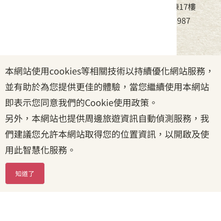
地址：24220新北市新莊區中平路439號北棟17樓
電話：(02)8995-6988，傳真：(02)8995-6987
服務時間：周一至周五08:30~17:30
本網站使用cookies等相關技術以持續優化網站服務，
政府網站資料開放宣告
|
資訊安全宣告
|
隱私權宣告
並有助於為您提供更佳的體驗，當您繼續使用本網站
|
客家委員會
|
客服信箱
即表示您同意我們的Cookie使用政策。
另外，本網站也提供周邊旅遊資訊自動偵測服務，我
們建議您允許本網站取得您的位置資訊，以開啟及使
用此智慧化服務。
知道了