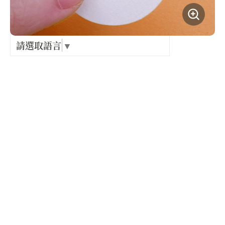
Language
出關古
紀念戳
請選取語言
▼
類別 :
樟之細
裝飾品
GPX路
產品規格 :
材質 :
316抗敏鋼針 合金電鍍三角耳夾 有機玻璃
尺寸 :
1-1.5cm
供貨廠商 :
日日野餐