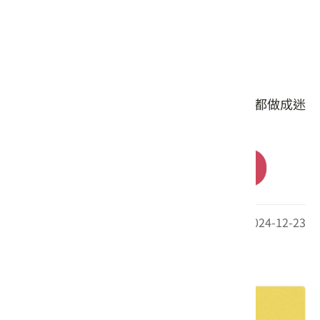
商品簡介
客家文化來啦！連桔醬 福菜 擂茶 繡花鞋全都做成迷
你飾品超級可愛！
前往購買
最後更新日期：2024-12-23
其他相關推薦