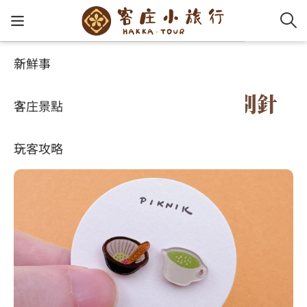
新鮮事
玩客攻略
客家特色商品專區
客家新
認識客
好客夯
走訪細
桐花小
大眾運
中文
客家文化系列 - 耳環耳夾別針
客庄景點
社群講
好玩景
客庄好
小粗坑
推薦遊
影片專
English
(客家擂茶)
玩客攻略
客庄智
客家特
渡南古道
達人帶
好站連
日本語
樟之細路
虛擬旅
HA-FOO
石峎古
自主制
常見問
客庄小旅行
即時影
鳴鳳古
服務中
旅遊服務
桐花花
老官道(
旅遊專