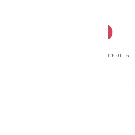
放置乾爽陰涼處
前往購買
最後更新日期：2026-01-16
其他相關推薦