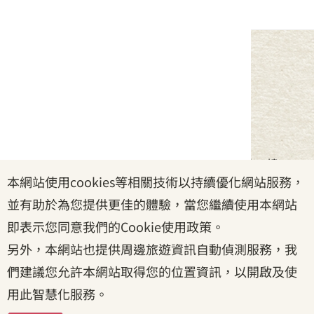
中華民國客家委員會
地址：24220新北市新莊區中平路439號北棟17樓
本網站使用cookies等相關技術以持續優化網站服務，
電話：(02)8995-6988，傳真：(02)8995-6987
服務時間：周一至周五08:30~17:30
並有助於為您提供更佳的體驗，當您繼續使用本網站
即表示您同意我們的Cookie使用政策。
另外，本網站也提供周邊旅遊資訊自動偵測服務，我
政府網站資料開放宣告
|
資訊安全宣告
|
隱私權宣告
們建議您允許本網站取得您的位置資訊，以開啟及使
|
客家委員會
|
客服信箱
用此智慧化服務。