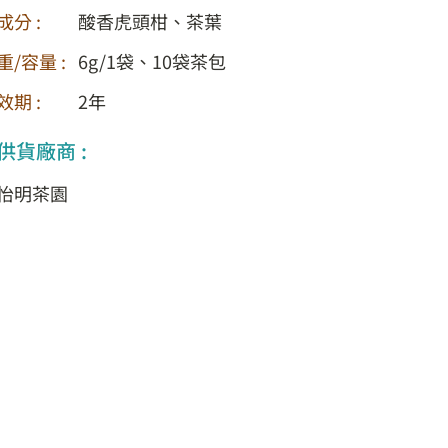
成分 :
酸香虎頭柑、茶葉
重/容量 :
6g/1袋、10袋茶包
效期 :
2年
供貨廠商 :
怡明茶園