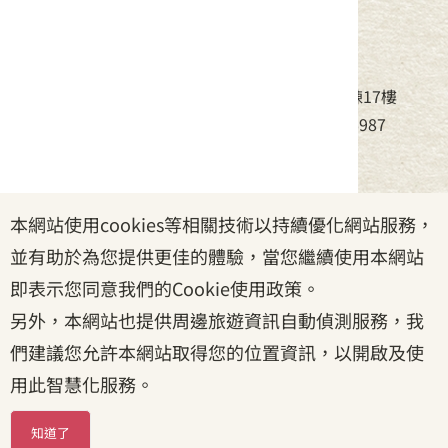
中華民國客家委員會
地址：24220新北市新莊區中平路439號北棟17樓
電話：(02)8995-6988，傳真：(02)8995-6987
服務時間：周一至周五08:30~17:30
本網站使用cookies等相關技術以持續優化網站服務，
政府網站資料開放宣告
|
資訊安全宣告
|
隱私權宣告
並有助於為您提供更佳的體驗，當您繼續使用本網站
|
客家委員會
|
客服信箱
即表示您同意我們的Cookie使用政策。
另外，本網站也提供周邊旅遊資訊自動偵測服務，我
們建議您允許本網站取得您的位置資訊，以開啟及使
用此智慧化服務。
知道了