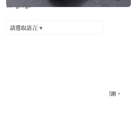
Language
出關古
類別 :
紀念戳
請選取語言
▼
裝飾品
樟之細
產品規格 :
GPX路
規格：
合金及鋼琴烤漆、鋯石
(L:11.5cm、W:4.2cm、H:1cm)
商品隨現貨任出一款，恕無法指定顏色，謝謝。
生產地：
苗栗縣
供貨廠商 :