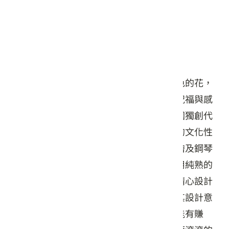
代比爾珠寶有限公司
商品簡介
油桐花是臺灣特有的花，更是代表客家特色的花，
其花語為「奉獻」也是極具有深度意義的祝福與感
謝。手工彩繪七彩桐花繪賺包吊飾，是全國獨創代
表客家特色商品，適合做為代表客家豐富的文化性
和的獨特性的伴手禮及紀念品。其手工彩繪及鋼琴
烤漆漆面之技術也蘊含了巧思的藝術，運用純熟的
手工彩繪技術繪出活潑完整的桐花形象，精心設計
運用色彩能量學特別製作多種美麗色彩，其設計意
涵代表配帶者將擁有色彩能量的加持，並能有賺