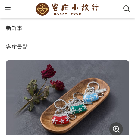
新鮮事
玩客攻略
客家特色商品專區
客家新
認識客
好客夯
走訪細
桐花小
大眾運
中文
七彩桐花繪賺包吊飾
客庄景點
社群講
好玩景
客庄好
小粗坑
推薦遊
影片專
English
玩客攻略
客庄智
客家特
渡南古道
達人帶
好站連
日本語
樟之細路
虛擬旅
HA-FOO
石峎古
自主制
常見問
客庄小旅行
即時影
鳴鳳古
服務中
旅遊服務
桐花花
老官道(
旅遊專