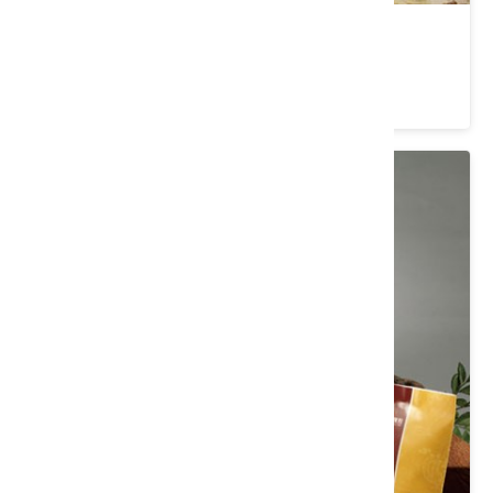
臻饌擂茶禮盒
類別： 茶/沖泡飲品