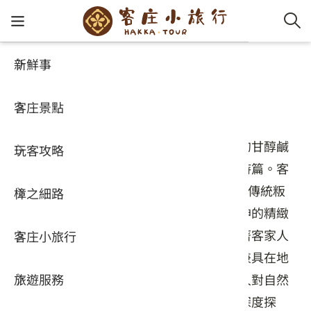
新鮮事
玩客攻略
客家新
認識客
好客夯
走訪細
桐花小
大眾運
中文
客家特色商品專區
客庄景點
社群講
好玩景
客庄好
小粗坑
推薦遊
影片專
English
走進客家庄，不僅能以味蕾品味歲月淬鍊的甘醇鹹
玩客攻略
客庄智
客家特
渡南古道
達人帶
好站連
日本語
香，更能透過指尖領略生活器物中的美學詩篇。客
家文化是土地與智慧的結晶，從軟糯Q彈的傳統粄
樟之細路
虛擬旅
HA-FOO
石峎古
自主制
常見問
食、茶香繚繞的在地茗茶，到蘊含職人精神的精緻
漬物與藍染木雕，每一份「等路」都傳遞著客家人
客庄小旅行
即時影
鳴鳳古
服務中
勤儉堅毅與慢工出細活的生活哲學。這些兼具在地
風味與感性溫度的好等路，體現了客家職人對自然
旅遊服務
桐花花
老官道(
旅遊專
的崇敬。歡迎造訪「客家等路商品專區」深度探