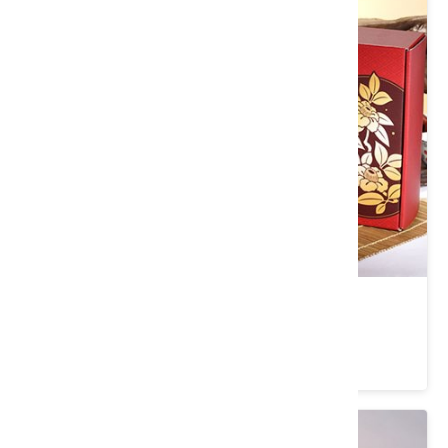
烏龍茶
類別： 茶/沖泡飲品