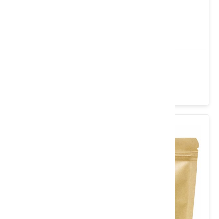
崧大夫松針樂活茶(10入)
類別： 茶/沖泡飲品