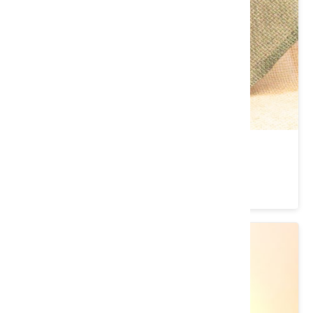
六香田即食玄米麩(200g)
類別： 茶/沖泡飲品