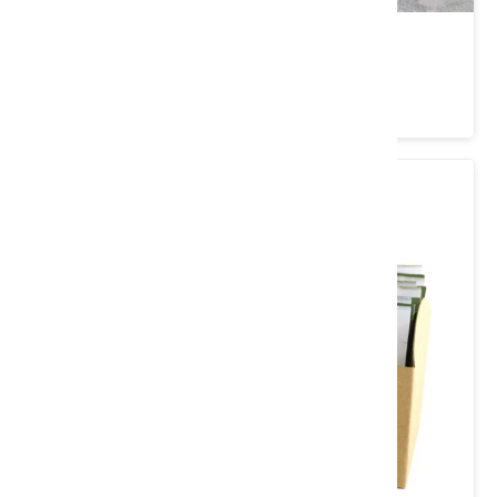
崧大夫五葉松養生茶禮盒
類別： 茶/沖泡飲品