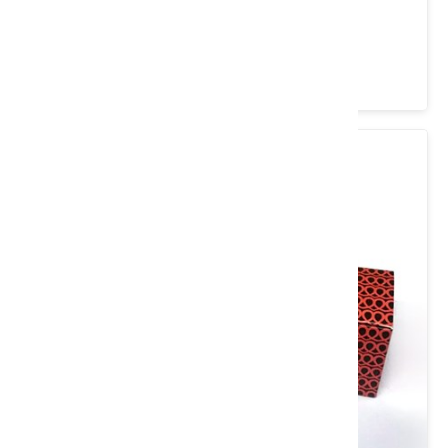
苗栗比賽頭等獎蜜(700g)
類別： 茶/沖泡飲品