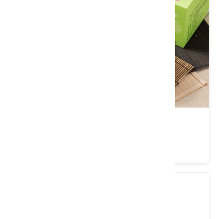
養生擂茶隨身包
類別： 茶/沖泡飲品