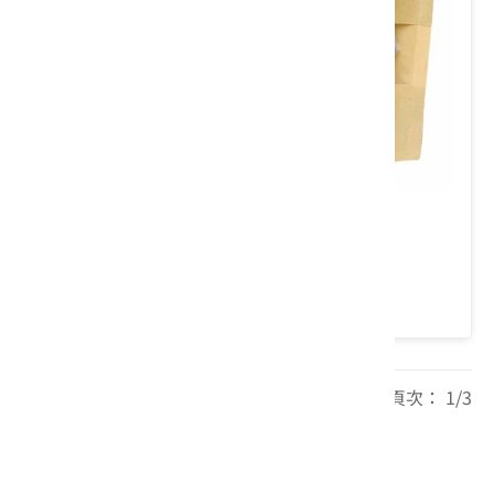
崧大夫崧針樂活茶(環保包)
類別： 茶/沖泡飲品
每頁筆數： 20 頁次： 1/3
1
2
3