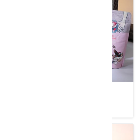
紅棗禮盒(紅棗四物飲)
類別： 茶/沖泡飲品