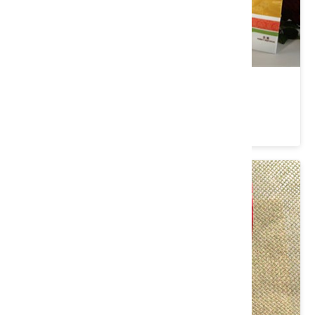
臻饌松子擂茶禮盒
類別： 茶/沖泡飲品