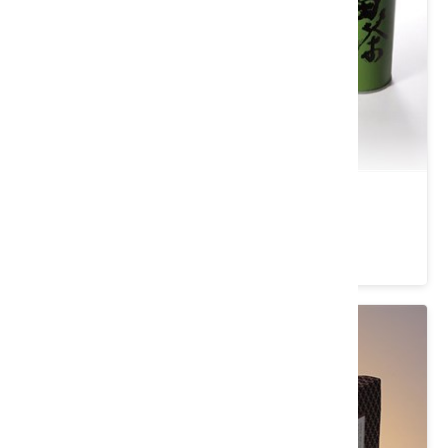
養聖擂茶組(任選三罐)
類別： 茶/沖泡飲品