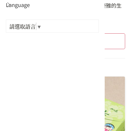
Language
出關古
索，選購一份專屬您的客庄滋味，將這份優雅的生
活美學帶回家。
紀念戳
請選取語言
▼
樟之細
進階搜尋
GPX路
共 54 個結果