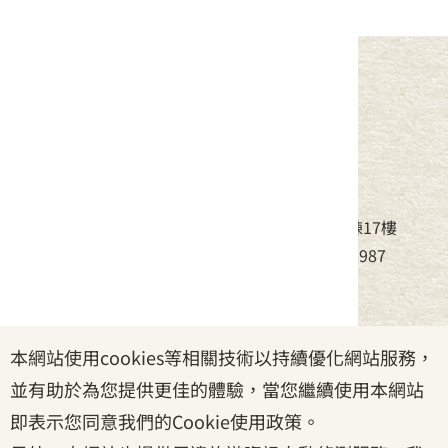
中華民國客家委員會
地址：24220新北市新莊區中平路439號北棟17樓
電話：(02)8995-6988，傳真：(02)8995-6987
服務時間：周一至周五08:30~17:30
本網站使用cookies等相關技術以持續優化網站服務，
政府網站資料開放宣告
|
資訊安全宣告
|
隱私權宣告
並有助於為您提供更佳的體驗，當您繼續使用本網站
|
客家委員會
|
客服信箱
即表示您同意我們的Cookie使用政策。