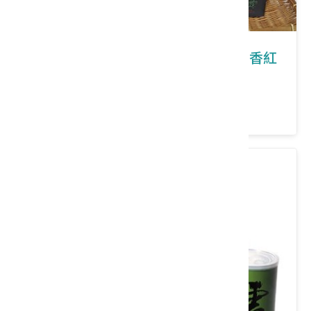
禮盒3入(酸柑茶包、東方美人茶、蜜香紅
茶)
類別： 茶/沖泡飲品