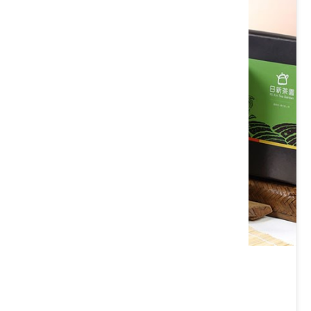
禮盒2入(東方美人茶、蜜香紅茶)
類別： 茶/沖泡飲品