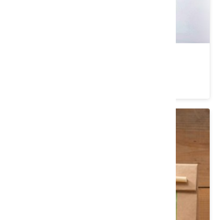
秀才烏龍茶(茶包)(共四組)
類別： 茶/沖泡飲品