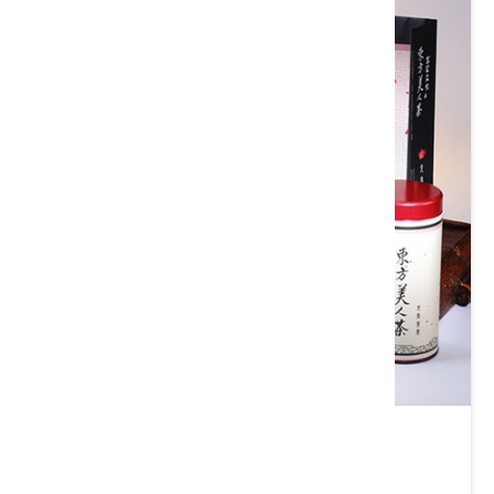
東方美人茶禮盒(2罐入)
類別： 茶/沖泡飲品