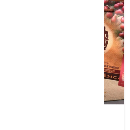
國姓林園咖啡
類別： 茶/沖泡飲品