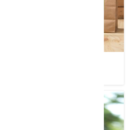
天然桑葉粉(共兩包)
類別： 茶/沖泡飲品