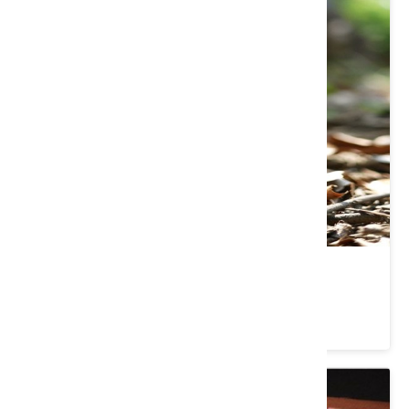
龍眼蜜(700g)
類別： 茶/沖泡飲品