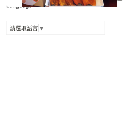
Language
出關古
類別 :
紀念戳
請選取語言
▼
農產品
樟之細
產品規格 :
GPX路
成分：
新鮮筆柿
規格：
(375±30g)/盒，共四盒
保存期限：
冷凍六個月
生產地：