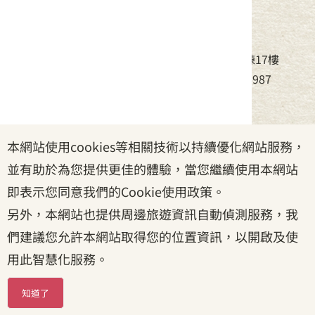
中華民國客家委員會
地址：24220新北市新莊區中平路439號北棟17樓
電話：(02)8995-6988，傳真：(02)8995-6987
服務時間：周一至周五08:30~17:30
本網站使用cookies等相關技術以持續優化網站服務，
政府網站資料開放宣告
|
資訊安全宣告
|
隱私權宣告
並有助於為您提供更佳的體驗，當您繼續使用本網站
|
客家委員會
|
客服信箱
即表示您同意我們的Cookie使用政策。
另外，本網站也提供周邊旅遊資訊自動偵測服務，我
們建議您允許本網站取得您的位置資訊，以開啟及使
用此智慧化服務。
知道了