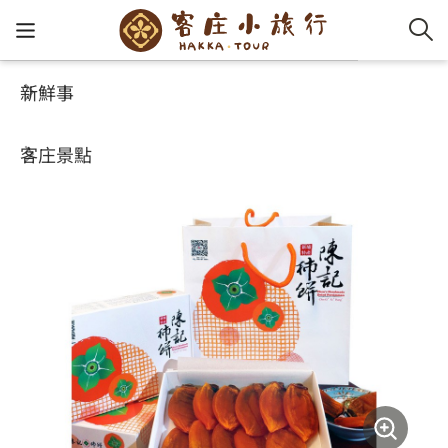
新鮮事
玩客攻略
客家特色商品專區
客家新
認識客
好客夯
走訪細
桐花小
大眾運
中文
筆柿(共四盒)
客庄景點
社群講
好玩景
客庄好
小粗坑
推薦遊
影片專
English
玩客攻略
客庄智
客家特
渡南古道
達人帶
好站連
日本語
樟之細路
虛擬旅
HA-FOO
石峎古
自主制
常見問
客庄小旅行
即時影
鳴鳳古
服務中
旅遊服務
桐花花
老官道(
旅遊專