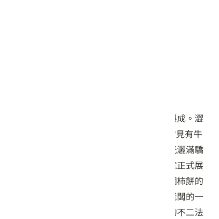
新竹縣
供貨廠商 :
陳記柿餅農特產品加工站
商品簡介
「陳記柿餅」係採用台灣生長之澀柿加工製成。澀
柿分佈在海拔約500 公尺以下平地丘陵，常見有牛
心柿、石柿和筆柿。當秋好月圓、金色陽光灑滿驕
傲的九降風時，一場曬柿子的金黃色盛宴就正式展
開了，陳記柿餅仍堅持手工捻壓製作，每個柿餅的
生產流程，不論烘捏壓拿…，都出自於陳老闆的一
雙手，真功夫是令老饕激賞，吸引客戶群的不二法