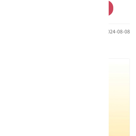
前往購買
最後更新日期：2024-08-08
其他相關推薦