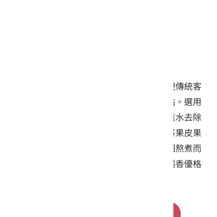
隆源餅行有限公司
商品簡介
「隆源餅行」百年老店金字招牌，經典體現傳統客
家文化，是到新竹北埔觀光不可不去的一站。選用
在地農民友善耕作所培育出來的桶柑，以滾水去除
橘皮上苦味與辛味，需數日連續換水，再將果皮果
肉打細後扮糖，完全不加水，全程文火細細熬煮而
成，可稀釋成果汁，或運用在料理、製作橘香優格
等，食用方式多元且富含創意。
前往購買