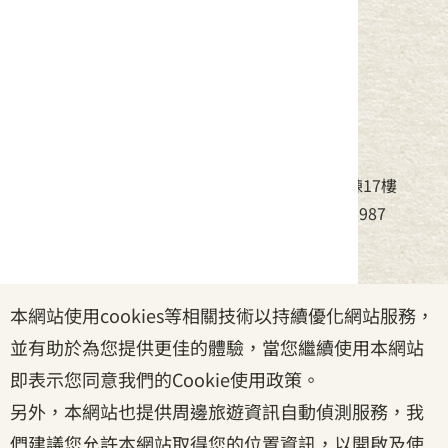
中華民國客家委員會
地址：24220新北市新莊區中平路439號北棟17樓
電話：(02)8995-6988，傳真：(02)8995-6987
服務時間：周一至周五08:30~17:30
本網站使用cookies等相關技術以持續優化網站服務，
政府網站資料開放宣告
|
資訊安全宣告
|
隱私權宣告
並有助於為您提供更佳的體驗，當您繼續使用本網站
|
客家委員會
|
客服信箱
即表示您同意我們的Cookie使用政策。
另外，本網站也提供周邊旅遊資訊自動偵測服務，我
們建議您允許本網站取得您的位置資訊，以開啟及使