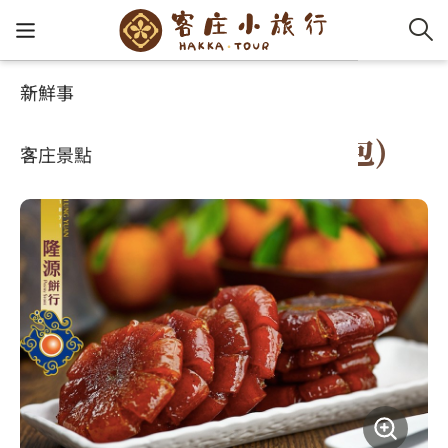
新鮮事
玩客攻略
客家特色商品專區
客家新
認識客
好客夯
走訪細
桐花小
大眾運
中文
隆源蜜柑380g(整顆經濟包)
客庄景點
社群講
好玩景
客庄好
小粗坑
推薦遊
影片專
English
玩客攻略
客庄智
客家特
渡南古道
達人帶
好站連
日本語
樟之細路
虛擬旅
HA-FOO
石峎古
自主制
常見問
客庄小旅行
即時影
鳴鳳古
服務中
旅遊服務
桐花花
老官道(
旅遊專