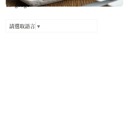
Language
出關古
類別 :
紀念戳
請選取語言
▼
農產品
樟之細
產品規格 :
GPX路
成分：
冰糖、桶柑
容量：
380g/包
生產地：
新竹縣
供貨廠商 :