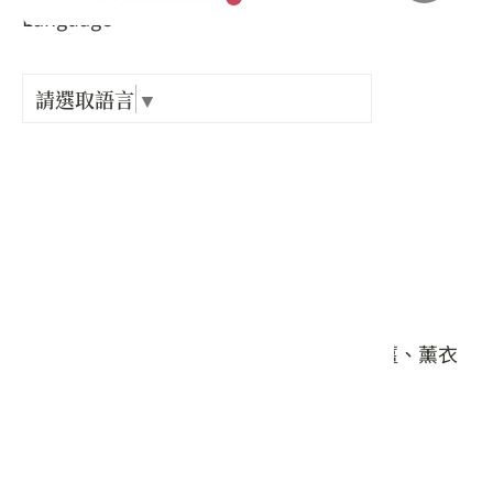
Language
出關古
類別 :
紀念戳
請選取語言
▼
清潔用品
樟之細
產品規格 :
GPX路
用途：
臉部、全身肌膚清潔用
成分：
椰子油、棕櫚油、橄欖油、酪梨油、紅球薑、薰衣
草精油、茶樹精油
規格：
120±10g /個