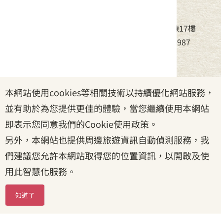
中華民國客家委員會
地址：24220新北市新莊區中平路439號北棟17樓
電話：(02)8995-6988，傳真：(02)8995-6987
服務時間：周一至周五08:30~17:30
本網站使用cookies等相關技術以持續優化網站服務，
政府網站資料開放宣告
|
資訊安全宣告
|
隱私權宣告
並有助於為您提供更佳的體驗，當您繼續使用本網站
|
客家委員會
|
客服信箱
即表示您同意我們的Cookie使用政策。
另外，本網站也提供周邊旅遊資訊自動偵測服務，我
們建議您允許本網站取得您的位置資訊，以開啟及使
用此智慧化服務。
知道了