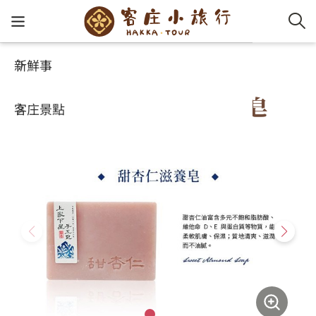
新鮮事
玩客攻略
客家特色商品專區
客家新
認識客
好客夯
走訪細
桐花小
大眾運
中文
上家下屋手工甜杏仁滋養皂
客庄景點
社群講
好玩景
客庄好
小粗坑
推薦遊
影片專
English
玩客攻略
客庄智
客家特
渡南古道
達人帶
好站連
日本語
樟之細路
虛擬旅
HA-FOO
石峎古
自主制
常見問
客庄小旅行
即時影
鳴鳳古
服務中
旅遊服務
桐花花
老官道(
旅遊專