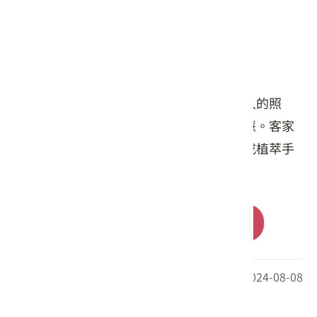
商品簡介
「上家下屋」客家香草手工皂，源於對家人的照
顧、居住環境的友善，與客家人的生活智慧。客家
媽媽們使用自然農法種植的香草植物，製成植萃手
工皂。
前往購買
最後更新日期：2024-08-08