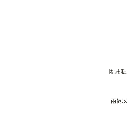
注意事項：
請置於室內陰涼乾燥處，避免陽光直射。
保存期限：
2年
生產地：
桃園市
本產品通過SGS檢驗、不含重金屬及塑化劑桃市粧
廣字第10501015號
※純植物油製造，無化學添加。
※使用時如果有紅腫癢的情形請停止使用，兩歲以
下的嬰幼兒請勿使用。
供貨廠商 :
達能工作室