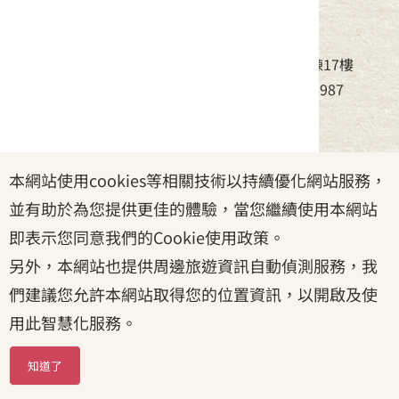
中華民國客家委員會
地址：24220新北市新莊區中平路439號北棟17樓
電話：(02)8995-6988，傳真：(02)8995-6987
服務時間：周一至周五08:30~17:30
本網站使用cookies等相關技術以持續優化網站服務，
政府網站資料開放宣告
|
資訊安全宣告
|
隱私權宣告
並有助於為您提供更佳的體驗，當您繼續使用本網站
|
客家委員會
|
客服信箱
即表示您同意我們的Cookie使用政策。
另外，本網站也提供周邊旅遊資訊自動偵測服務，我
們建議您允許本網站取得您的位置資訊，以開啟及使
用此智慧化服務。
知道了