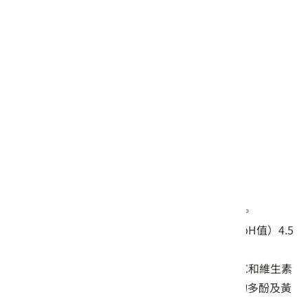
供貨廠商 :
榆端鏡(紫雲英企業社)
商品簡介
⟢ 2025年 企業指定伴手禮
【商品特點】
陪你探索世界，適合旅遊或露營，攜帶方便。
全產品皆符合貼近頭皮本身的天然酸鹼值（pH值）4.5
～5.5之間。
萃取天然油甘果植物｜本身的高含量維生素C和維生素
E，具抗氧化性，可淨化肌膚，同時擁有植物多酚及黃
酮類成分，能清潔抗污，有效洗淨。