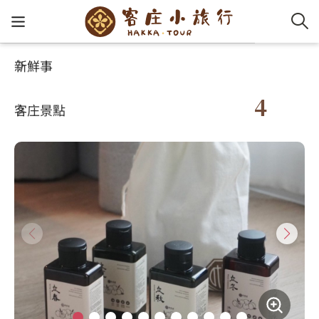
新鮮事
玩客攻略
客家特色商品專區
客家新
認識客
好客夯
走訪細
桐花小
大眾運
中文
節氣洗沐旅行組-100ML*4
客庄景點
社群講
好玩景
客庄好
小粗坑
推薦遊
影片專
English
玩客攻略
客庄智
客家特
渡南古道
達人帶
好站連
日本語
樟之細路
虛擬旅
HA-FOO
石峎古
自主制
常見問
客庄小旅行
即時影
鳴鳳古
服務中
旅遊服務
桐花花
老官道(
旅遊專