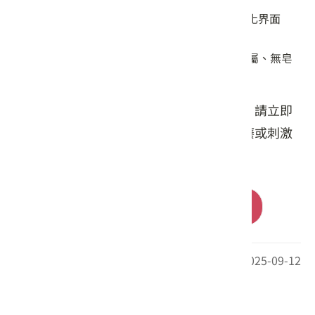
使用胺基酸界面活性劑｜溫和清潔，不含石化界面
劑。
經SGS檢驗合格｜無7大塑化劑、無4大重金屬、無皂
鹼/無矽靈及人工色素。
※僅供外用，避免接觸眼睛，如不慎誤入，請立即
以清水沖洗乾淨。如使用後出現紅腫、搔癢或刺激
感，請立即停止使用，並諮詢皮膚科醫師。
前往購買
最後更新日期：2025-09-12
其他相關推薦