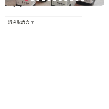
Language
出關古
類別 :
紀念戳
請選取語言
▼
清潔用品
樟之細
產品規格 :
GPX路
旅行組內容：
4瓶 100ML 節氣洗沐品（旅行隨身瓶）
1件 棉麻束口環保袋
成分：
成分詳情請見官網說明
生產地：
台灣