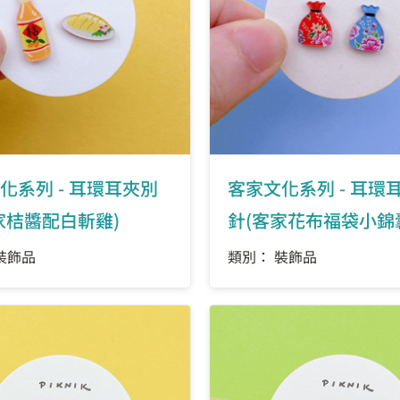
化系列 - 耳環耳夾別
客家文化系列 - 耳環
家桔醬配白斬雞)
針(客家花布福袋小錦
裝飾品
類別： 裝飾品