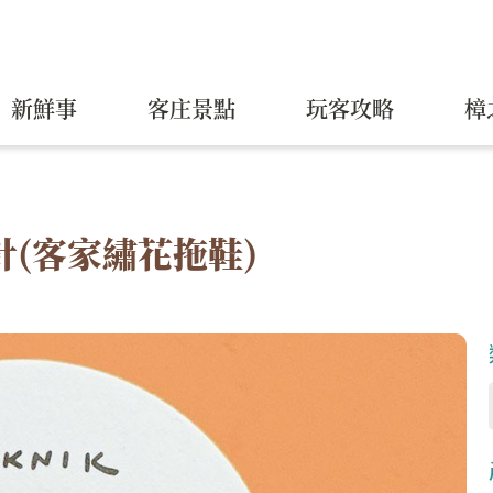
新鮮事
客庄景點
玩客攻略
樟
針(客家繡花拖鞋)