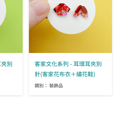
耳夾別
客家文化系列 - 耳環耳夾別
針(客家花布衣＋繡花鞋)
類別： 裝飾品