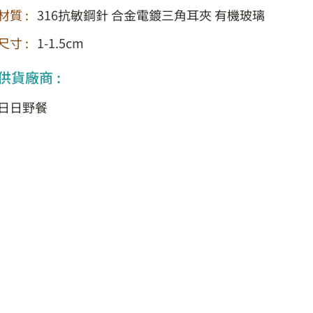
材質 :
316抗敏鋼針 合金電鍍三角耳夾 有機玻璃
尺寸 :
1-1.5cm
供貨廠商 :
日日野餐