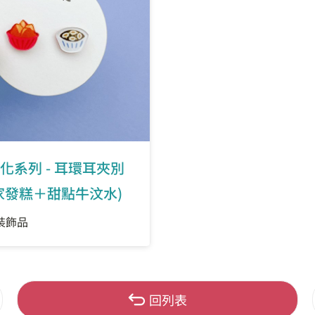
化系列 - 耳環耳夾別
家發糕＋甜點牛汶水)
裝飾品
回列表