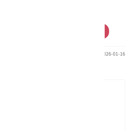
放置乾爽陰涼處
前往購買
最後更新日期：2026-01-16
其他相關推薦