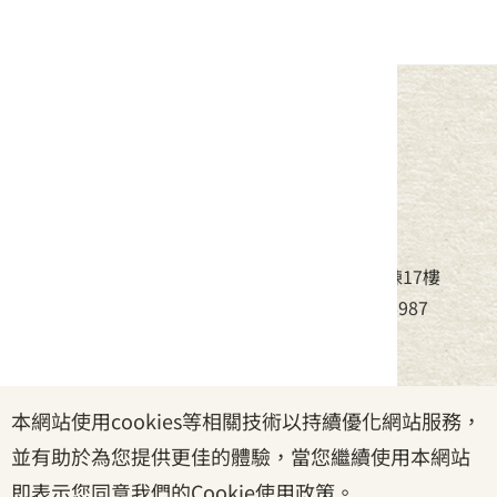
中華民國客家委員會
地址：24220新北市新莊區中平路439號北棟17樓
電話：(02)8995-6988，傳真：(02)8995-6987
服務時間：周一至周五08:30~17:30
本網站使用cookies等相關技術以持續優化網站服務，
政府網站資料開放宣告
|
資訊安全宣告
|
隱私權宣告
並有助於為您提供更佳的體驗，當您繼續使用本網站
|
客家委員會
|
客服信箱
即表示您同意我們的Cookie使用政策。