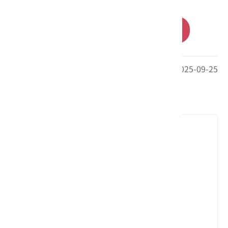
前往購買
最後更新日期：2025-09-25
其他相關推薦