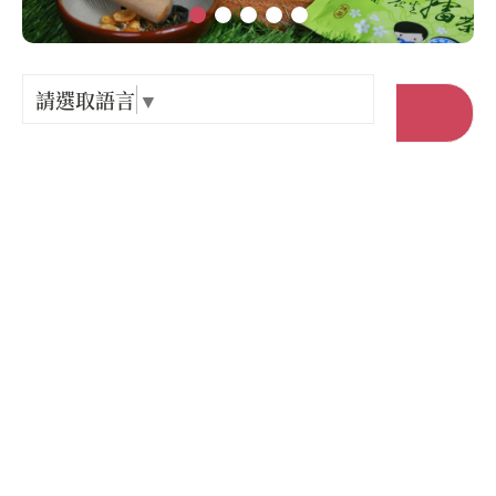
Language
出關古
紀念戳
請選取語言
▼
前往官網
樟之細
店家電話 :
+886-3-5803969
GPX路
店家地址 :
新竹縣 北埔鄉 北埔村中豐路30號
營業時間 :
星期一: 09:00 – 18:00
星期二: 09:00 – 18:00
星期三: 09:00 – 18:00
星期四: 09:00 – 18:00