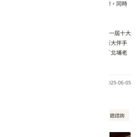
統的擂茶不斷改良創新，建立了良好的口碑，同時
也累積了許多忠實的客戶。
於民國100年以黑馬之姿榮獲了『新竹縣第一屆十大
伴手禮』的殊榮，而後也陸續榮獲『台灣百大伴手
禮、台灣農村好物』等獎項的肯定，成為了北埔老
街上的擂茶名店。
最後更新日期：2025-06-05
周邊資訊
周邊美食
周邊景點
周邊旅宿
旅遊諮詢