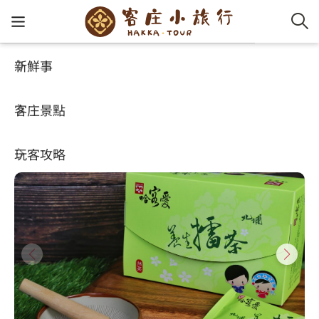
新鮮事
玩客攻略
HA-FOOD
客家新
認識客
好客夯
走訪細
桐花小
大眾運
中文
哈客愛養生擂茶
客庄景點
社群講
好玩景
客庄好
小粗坑
推薦遊
影片專
English
4.7
(819)
玩客攻略
客庄智
客家特
渡南古道
達人帶
好站連
日本語
樟之細路
虛擬旅
HA-FOO
石峎古
自主制
常見問
客庄小旅行
即時影
鳴鳳古
服務中
旅遊服務
桐花花
老官道(
旅遊專