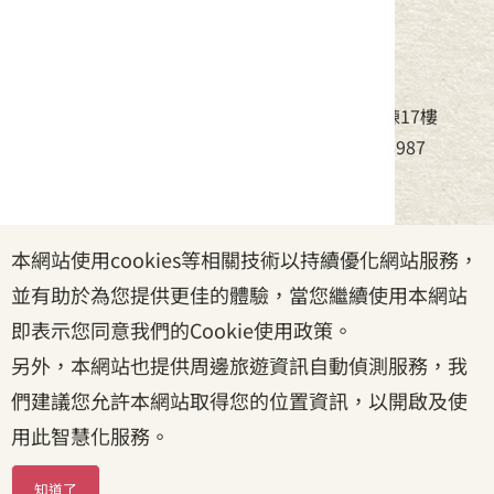
中華民國客家委員會
地址：24220新北市新莊區中平路439號北棟17樓
電話：(02)8995-6988，傳真：(02)8995-6987
服務時間：周一至周五08:30~17:30
本網站使用cookies等相關技術以持續優化網站服務，
政府網站資料開放宣告
|
資訊安全宣告
|
隱私權宣告
並有助於為您提供更佳的體驗，當您繼續使用本網站
|
客家委員會
|
客服信箱
即表示您同意我們的Cookie使用政策。
另外，本網站也提供周邊旅遊資訊自動偵測服務，我
們建議您允許本網站取得您的位置資訊，以開啟及使
用此智慧化服務。
知道了