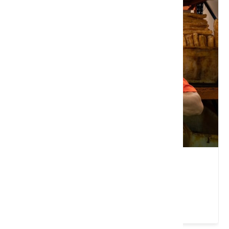
油條王子店
新竹縣 北埔鄉
5 ★ (1)