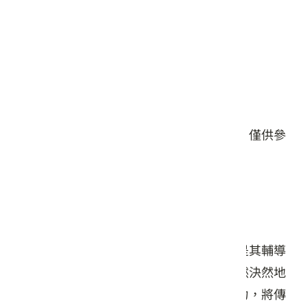
星期五: 09:00 – 18:00
星期六: 09:00 – 18:00
星期日: 09:00 – 18:00
#飲品
#伴手禮/禮盒
本頁店家資料由業者或公開資料來源提供，僅供參
考，詳情請洽業者確認。
店家介紹
在北埔開始發展觀光產業初期，客家擂茶是其輔導
的重點項目之一，哈客愛擂茶老闆夫婦毅然決然地
投身於擂茶行業中，經過一年又一年的努力，將傳