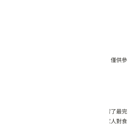
星期五: 11:30 – 14:30, 16:00 – 19:00
星期六: 11:30 – 14:30, 16:00 – 19:00
星期日: 11:30 – 14:30, 16:00 – 19:00
#餐食
本頁店家資料由業者或公開資料來源提供，僅供參
考，詳情請洽業者確認。
店家介紹
老頭擺為客家話”古老久遠”的意思，保留了最完
整的客家口味料理，以原始的味道傳達客家人對食
物的理念。