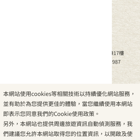
中華民國客家委員會
地址：24220新北市新莊區中平路439號北棟17樓
電話：(02)8995-6988，傳真：(02)8995-6987
服務時間：周一至周五08:30~17:30
本網站使用cookies等相關技術以持續優化網站服務，
政府網站資料開放宣告
|
資訊安全宣告
|
隱私權宣告
並有助於為您提供更佳的體驗，當您繼續使用本網站
|
客家委員會
|
客服信箱
即表示您同意我們的Cookie使用政策。
另外，本網站也提供周邊旅遊資訊自動偵測服務，我
們建議您允許本網站取得您的位置資訊，以開啟及使