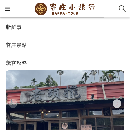
新鮮事
玩客攻略
HA-FOOD
客家新
認識客
好客夯
走訪細
桐花小
大眾運
中文
老頭擺客家菜餐廳
客庄景點
社群講
好玩景
客庄好
小粗坑
推薦遊
影片專
English
4.2
(2630)
玩客攻略
客庄智
客家特
渡南古道
達人帶
好站連
日本語
樟之細路
虛擬旅
HA-FOO
石峎古
自主制
常見問
客庄小旅行
即時影
鳴鳳古
服務中
旅遊服務
桐花花
老官道(
旅遊專