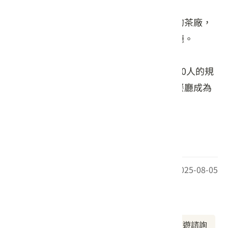
老頭擺客家菜餐廳是彭國謀先生利用老家的茶廠，
開了這間北埔第一家古樸風格的客家菜餐廳。
他從原來只有5張桌子的店面，到可容納200人的規
模，目前兒子接力傳承，讓老頭擺客家菜餐廳成為
遊客到北埔用餐最佳選擇之一。
(文字取自於新竹縣旅遊網)
最後更新日期：2025-08-05
周邊資訊
周邊美食
周邊景點
周邊旅宿
旅遊諮詢