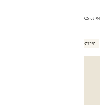
化融入披薩。
最後更新日期：2025-06-04
周邊資訊
周邊美食
周邊景點
周邊旅宿
旅遊諮詢