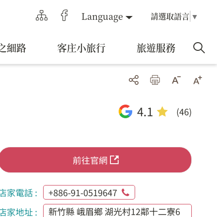
Language
請選取語言
▼
之細路
客庄小旅行
旅遊服務
4.1
(46)
前往官網
店家電話 :
+886-91-0519647
新竹縣 峨眉鄉 湖光村12鄰十二寮6
店家地址 :