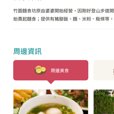
竹園麵食坊原由婆婆開始經營，因剛好登山步道開
始賣起麵食；提供有豬腳飯、麵、米粉、粄條等，
周邊資訊
周邊美食