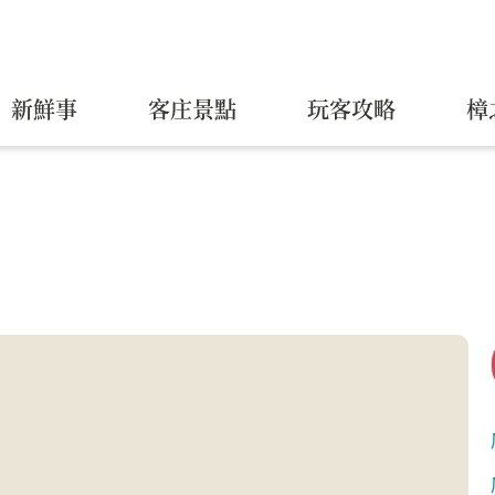
新鮮事
客庄景點
玩客攻略
樟