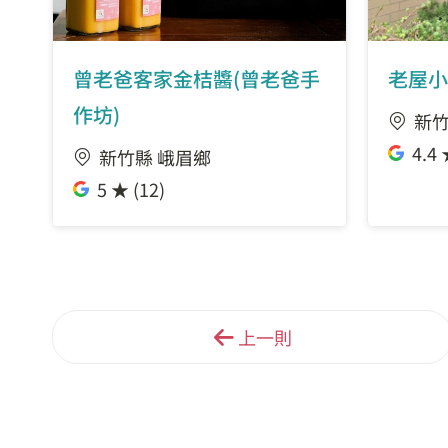
曾老爸客家金桔醬(曾老爸手
老屋小
作坊)
新竹
4.4 
新竹縣 峨眉鄉
5 ★ (12)
上一則