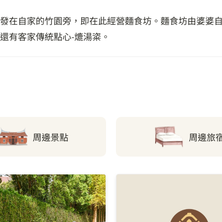
發在自家的竹園旁，即在此經營麵食坊。麵食坊由婆婆
還有客家傳統點心-熝湯粢。
周邊景點
周邊旅