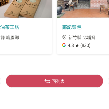
油茶工坊
鄒記菜包
縣 峨眉鄉
新竹縣 北埔鄉
4.3 ★ (830)
回列表