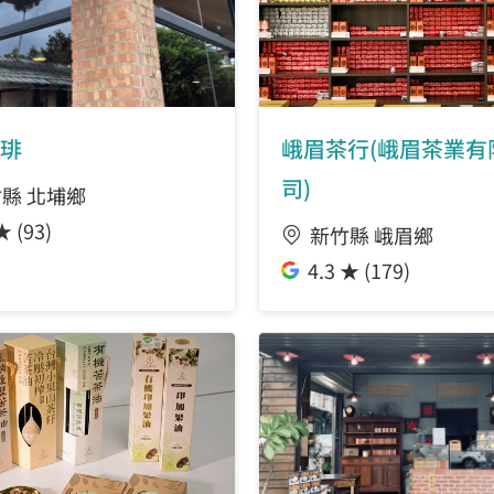
琲
峨眉茶行(峨眉茶業有
司)
縣 北埔鄉
★ (93)
新竹縣 峨眉鄉
4.3 ★ (179)