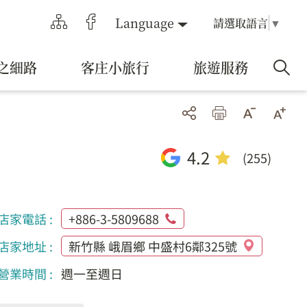
Language
請選取語言
▼
之細路
客庄小旅行
旅遊服務
4.2
(255)
店家電話 :
+886-3-5809688
店家地址 :
新竹縣 峨眉鄉 中盛村6鄰325號
營業時間 :
週一至週日