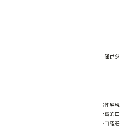
星期五: 07:00 – 17:00
星期六: 07:00 – 17:00
星期日: 07:00 – 17:00
#點心
#伴手禮/禮盒
本頁店家資料由業者或公開資料來源提供，僅供參
考，詳情請洽業者確認。
店家介紹
三位客家媳婦秉持三十年傳承，將米食豐富性展現
的淋漓盡致，自然的原料，傳統的手藝，紮實的口
感。每一嚼，那香味就從齒縫中溢出，捻一口羅莊