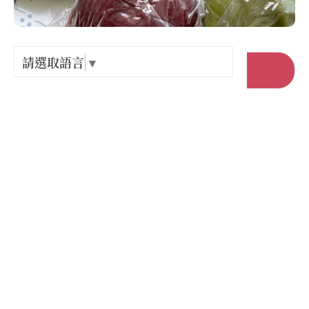
Language
出關古
紀念戳
請選取語言
▼
前往官網
樟之細
店家電話 :
+886-3-7873265
GPX路
店家地址 :
苗栗縣 三義鄉 雙潭村13鄰1-1號
營業時間 :
星期一: 07:00 – 17:00
星期二: 07:00 – 17:00
星期三: 07:00 – 17:00
星期四: 07:00 – 17:00