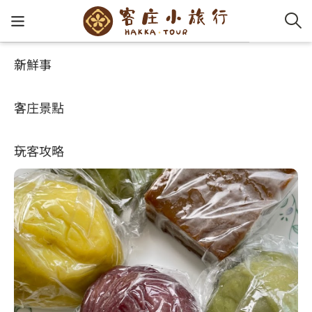
新鮮事
玩客攻略
HA-FOOD
客家新
認識客
好客夯
走訪細
桐花小
大眾運
中文
羅莊米食坊
客庄景點
社群講
好玩景
客庄好
小粗坑
推薦遊
影片專
English
4.4
(166)
玩客攻略
客庄智
客家特
渡南古道
達人帶
好站連
日本語
樟之細路
虛擬旅
HA-FOO
石峎古
自主制
常見問
客庄小旅行
即時影
鳴鳳古
服務中
旅遊服務
桐花花
老官道(
旅遊專