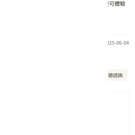
米食，不僅品嘗千年中國稻米文化精隨，更可體驗
客家道地傳統風味。
(文字取自於店家FB)
最後更新日期：2025-06-04
周邊資訊
周邊美食
周邊景點
周邊旅宿
旅遊諮詢