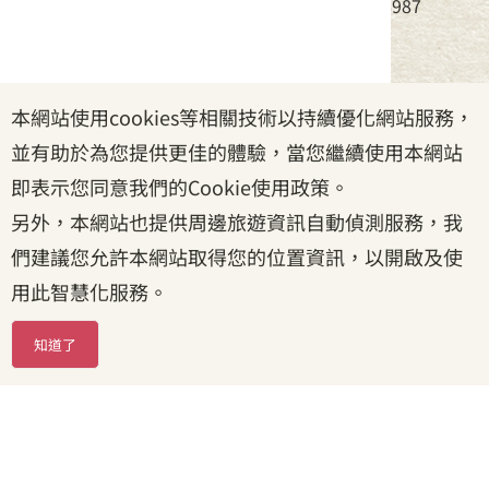
電話：(02)8995-6988，傳真：(02)8995-6987
服務時間：周一至周五08:30~17:30
本網站使用cookies等相關技術以持續優化網站服務，
政府網站資料開放宣告
|
資訊安全宣告
|
隱私權宣告
並有助於為您提供更佳的體驗，當您繼續使用本網站
|
客家委員會
|
客服信箱
即表示您同意我們的Cookie使用政策。
另外，本網站也提供周邊旅遊資訊自動偵測服務，我
們建議您允許本網站取得您的位置資訊，以開啟及使
用此智慧化服務。
知道了