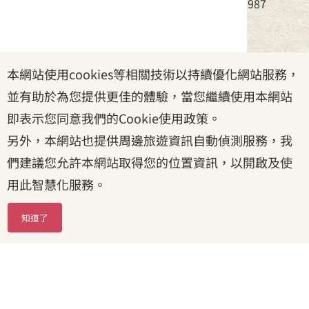
電話：(02)8995-6988，傳真：(02)8995-6987
服務時間：周一至周五08:30~17:30
本網站使用cookies等相關技術以持續優化網站服務，
政府網站資料開放宣告
|
資訊安全宣告
|
隱私權宣告
並有助於為您提供更佳的體驗，當您繼續使用本網站
|
客家委員會
|
客服信箱
即表示您同意我們的Cookie使用政策。
另外，本網站也提供周邊旅遊資訊自動偵測服務，我
們建議您允許本網站取得您的位置資訊，以開啟及使
用此智慧化服務。
知道了