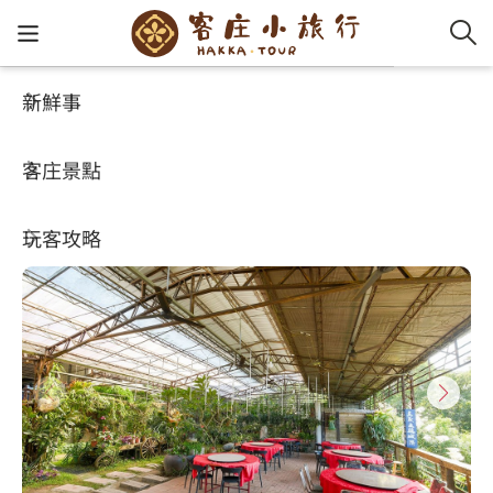
新鮮事
玩客攻略
HA-FOOD
客家新
認識客
好客夯
走訪細
桐花小
大眾運
中文
三義土雞城花園餐廳
客庄景點
社群講
好玩景
客庄好
小粗坑
推薦遊
影片專
English
4
(671)
玩客攻略
客庄智
客家特
渡南古道
達人帶
好站連
日本語
樟之細路
虛擬旅
HA-FOO
石峎古
自主制
常見問
客庄小旅行
即時影
鳴鳳古
服務中
旅遊服務
桐花花
老官道(
旅遊專