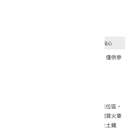
星期五: 12:00 – 12:30
星期六: 11:30 – 14:00, 17:00 – 19:00
星期日: 11:30 – 14:00, 17:00 – 19:00
#餐食
#飲品
#點心
本頁店家資料由業者或公開資料來源提供，僅供參
考，詳情請洽業者確認。
店家介紹
三義土雞城花園餐廳擁有寬敞的戶外花園座位區，
在享受美食的同時欣賞山巒美景，甚至可觀賞火車
經過。提供道地的客家菜，招牌菜包括黃金土雞