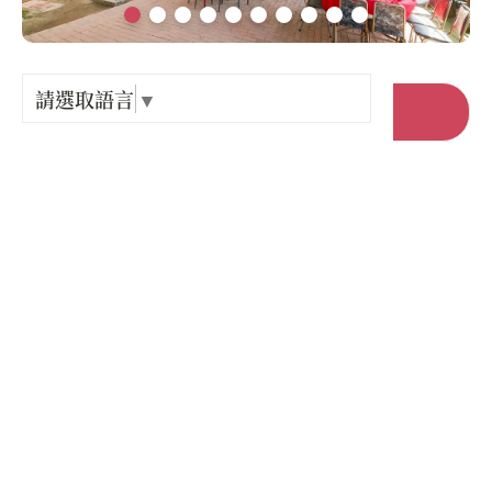
Language
出關古
紀念戳
請選取語言
▼
前往官網
樟之細
店家電話 :
+886-91-2015636
GPX路
店家地址 :
苗栗縣 三義鄉 雙湖村11鄰199號
營業時間 :
星期一: 12:00 – 12:30
星期二: 12:00 – 12:30
星期三: 12:00 – 12:30
星期四: 12:00 – 12:30