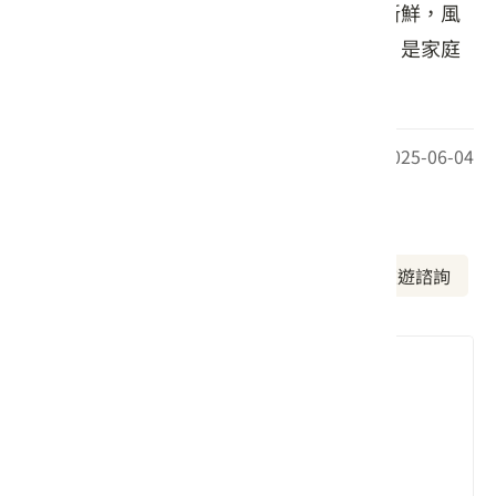
盤、羊奶頭燉雞湯及香烤鹹豬肉等，食材新鮮，風
味鮮美。設有專屬停車場，方便自駕前往，是家庭
聚餐或朋友聚會的理想場所。
最後更新日期：2025-06-04
周邊資訊
周邊美食
周邊景點
周邊旅宿
旅遊諮詢